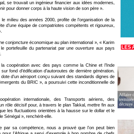
al, se trouvait un ingénieur financier aux idées modernes,
nir pour donner corps à la haute vision de son père ».
 le milieu des années 2000, profite de l’organisation de la
ête d’une équipe de compatriotes compétents et rigoureux,
».
ne conjoncture économique au plan international », « Karim
LES 
e portefeuille du partenariat par une ouverture aux pays
.
, la coopération avec des pays comme la Chine et l’Inde
ur fond d’édification d’autoroutes de dernière génération.
e dote d’un aéroport conçu suivant des standards dignes de
mergents du BRIC », a poursuivi cette inconditionnelle de
Affaire d
opération internationale, des Transports aériens, des
terminée
décisive
un rôle décisif pour, à travers le plan Takkal, mettre fin aux
ue les fluctuations orientées à la hausse sur le dollar et le
le Sénégal », renchérit-elle.
e par sa compétence, nous a prouvé que l'on peut bien
 pour l'Afrique a servi d'exemple à bon nombre de chefs