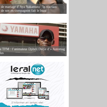
de mariage d’Aya Nakamura : la réaction
e de son ex-compagnon fait le buzz
la TFM : l’animateur Djibril Dièye d’« Automag
lus