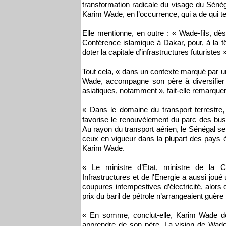
transformation radicale du visage du Sénég
Karim Wade, en l’occurrence, qui a de qui te
Elle mentionne, en outre : « Wade-fils, dès
Conférence islamique à Dakar, pour, à la t
doter la capitale d’infrastructures futuristes 
Tout cela, « dans un contexte marqué par u
Wade, accompagne son père à diversifier l
asiatiques, notamment », fait-elle remarquer
« Dans le domaine du transport terrestre
favorise le renouvèlement du parc des bus s
Au rayon du transport aérien, le Sénégal s
ceux en vigueur dans la plupart des pays é
Karim Wade.
« Le ministre d’Etat, ministre de la Co
Infrastructures et de l'Energie a aussi joué 
coupures intempestives d’électricité, alors q
prix du baril de pétrole n’arrangeaient guère 
« En somme, conclut-elle, Karim Wade d
apprendre de son père. La vision de Wade