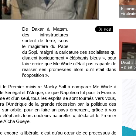
Rumeurs 
virulent
De Dakar à Matam,
des infrastructures
sortent de terre, sous
le magistère du Pape
du Sopi, malgré la caricature des socialistes qui
disaient ironiquement « éléphants bleus », pour
Deuil à 
faire croire que Me Wade n’était pas capable de
» n’est p
réaliser ses promesses alors qu’il était dans
l’opposition ».
ent le Premier ministre Macky Sall à comparer Me Wade à
e Sénégal et l’Afrique, ce que Napoléon fut pour la France.
e et d’un seul, tous les esprits se sont tournés vers vous,
a l’Amérique de la grande récession par la politique des
 sur orbite, pour en faire un pays émergent, grâce à vos
x éléphants leurs couleurs naturelles », déclarait le Premier
le Aïcha Gueye.
se encore la libérale, c’est qu’au cœur de ce processus de