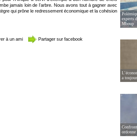
ombe jamais loin de l'arbre. Nous avons tout à gagner avec
tègre qui prône le redressement économique et la cohésion
Polémiqu
experts d
Mboup
er à un ami
Partager sur facebook
L’écono
a toujou
Confront
ordonne 