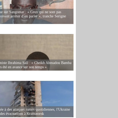
e sur Sangomar : « Ceux qui ne sont pas
oivent arrêter d’en parler », tranche Serigne
miste Ibrahima Sall : « Cheikh Ahmadou Bamba
rs été en avance sur son temps »
ée à des attaques russes quotidiennes, l'Ukraine
des évacuations à Kramatorsk