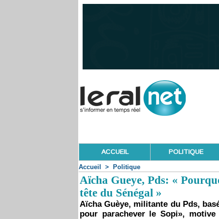
ACCUEIL
POLITIQUE
Accueil
>
Politique
Aïcha Gueye, Pds: « Pourquoi
tête du Sénégal »
Aïcha Guèye, militante du Pds, basé
pour parachever le Sopi», motive 