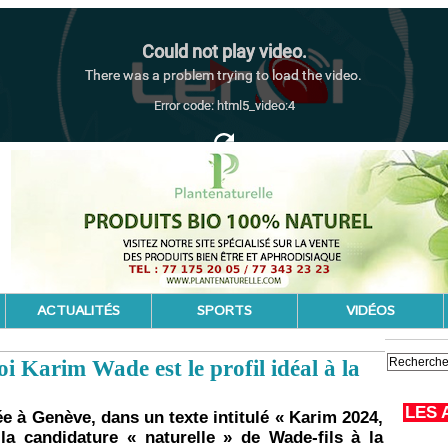
ACTUALITÉS
SPORTS
VIDÉOS
 Karim Wade est le profil idéal à la
LES 
e à Genève, dans un texte intitulé « Karim 2024,
la candidature « naturelle » de Wade-fils à la