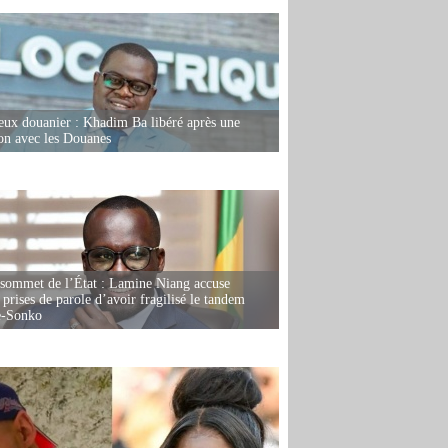
eux douanier : Khadim Ba libéré après une
ion avec les Douanes
 sommet de l’État : Lamine Niang accuse
 prises de parole d’avoir fragilisé le tandem
-Sonko