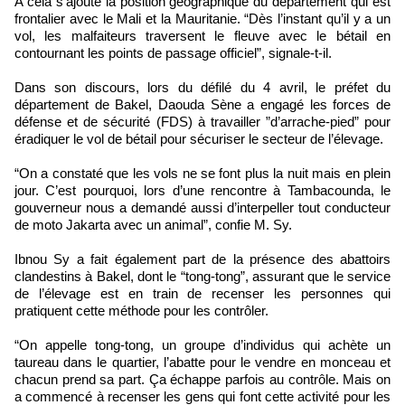
A cela s’ajoute la position géographique du département qui est
frontalier avec le Mali et la Mauritanie. “Dès l’instant qu’il y a un
vol, les malfaiteurs traversent le fleuve avec le bétail en
contournant les points de passage officiel”, signale-t-il.
Dans son discours, lors du défilé du 4 avril, le préfet du
département de Bakel, Daouda Sène a engagé les forces de
défense et de sécurité (FDS) à travailler ”d’arrache-pied” pour
éradiquer le vol de bétail pour sécuriser le secteur de l’élevage.
“On a constaté que les vols ne se font plus la nuit mais en plein
jour. C’est pourquoi, lors d’une rencontre à Tambacounda, le
gouverneur nous a demandé aussi d’interpeller tout conducteur
de moto Jakarta avec un animal”, confie M. Sy.
Ibnou Sy a fait également part de la présence des abattoirs
clandestins à Bakel, dont le “tong-tong”, assurant que le service
de l’élevage est en train de recenser les personnes qui
pratiquent cette méthode pour les contrôler.
“On appelle tong-tong, un groupe d’individus qui achète un
taureau dans le quartier, l’abatte pour le vendre en monceau et
chacun prend sa part. Ça échappe parfois au contrôle. Mais on
a commencé à recenser les gens qui font cette activité pour les