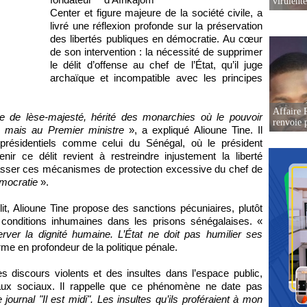
virulent
Center et figure majeure de la société civile, a
livré une réflexion profonde sur la préservation
des libertés publiques en démocratie. Au cœur
de son intervention : la nécessité de supprimer
le délit d’offense au chef de l’État, qu’il juge
archaïque et incompatible avec les principes
Affaire P
me de lèse-majesté, hérité des monarchies où le pouvoir
renvoie p
n, mais au Premier ministre
», a expliqué Alioune Tine. Il
résidentiels comme celui du Sénégal, où le président
nir ce délit revient à restreindre injustement la liberté
épasser ces mécanismes de protection excessive du chef de
émocratie
».
it, Alioune Tine propose des sanctions pécuniaires, plutôt
s conditions inhumaines dans les prisons sénégalaises. «
rver la dignité humaine. L’État ne doit pas humilier ses
forme en profondeur de la politique pénale.
 discours violents et des insultes dans l’espace public,
ux sociaux. Il rappelle que ce phénomène ne date pas
urnal "Il est midi". Les insultes qu’ils proféraient à mon