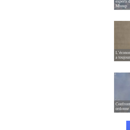
experts d
Mboup
L’écono
a toujou
Confront
ordonne 