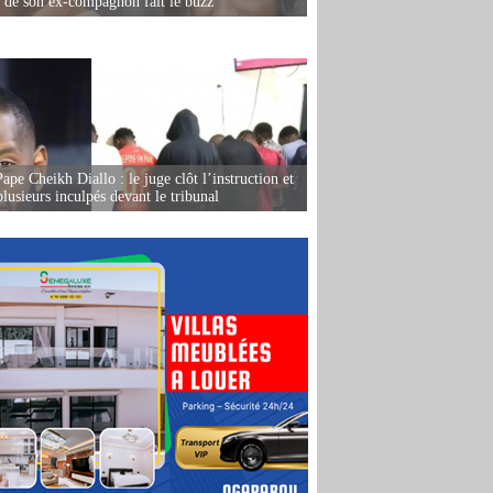
e de son ex-compagnon fait le buzz
ape Cheikh Diallo : le juge clôt l’instruction et
lusieurs inculpés devant le tribunal