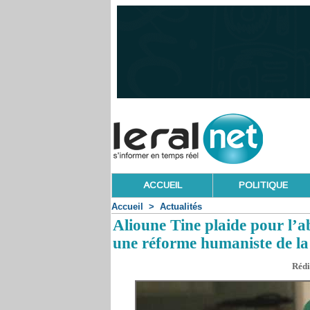
ACCUEIL
POLITIQUE
Accueil
>
Actualités
Alioune Tine plaide pour l’ab
une réforme humaniste de la 
Rédi