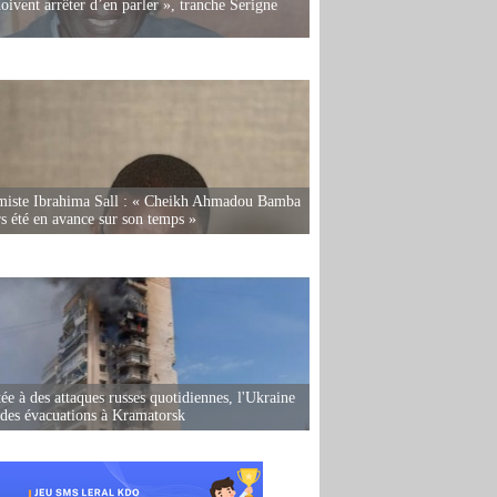
oivent arrêter d’en parler », tranche Serigne
miste Ibrahima Sall : « Cheikh Ahmadou Bamba
rs été en avance sur son temps »
ée à des attaques russes quotidiennes, l'Ukraine
des évacuations à Kramatorsk