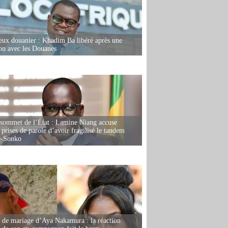
eux douanier : Khadim Ba libéré après une
ion avec les Douanes
 sommet de l’État : Lamine Niang accuse
 prises de parole d’avoir fragilisé le tandem
-Sonko
de mariage d’Aya Nakamura : la réaction