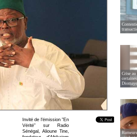
Contenti
transact
Crise au
certaines
Diomaye
Invité de l’émission "En
Vérité" sur Radio
Sénégal, Alioune Tine,
Rumeurs 
fondateur d’Afrikajom