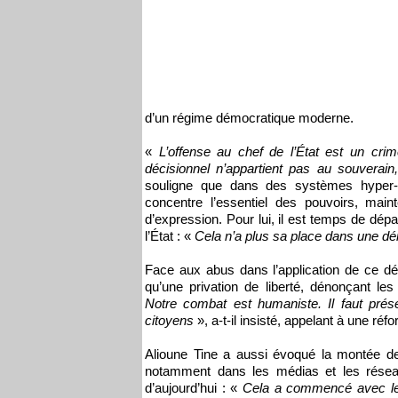
d’un régime démocratique moderne.
«
L’offense au chef de l’État est un cri
décisionnel n’appartient pas au souverai
souligne que dans des systèmes hyper-p
concentre l’essentiel des pouvoirs, mainte
d’expression. Pour lui, il est temps de d
l’État : «
Cela n’a plus sa place dans une d
Face aux abus dans l’application de ce dél
qu’une privation de liberté, dénonçant le
Notre combat est humaniste. Il faut prése
citoyens
», a-t-il insisté, appelant à une ré
Alioune Tine a aussi évoqué la montée des
notamment dans les médias et les résea
d’aujourd’hui : «
Cela a commencé avec le jo