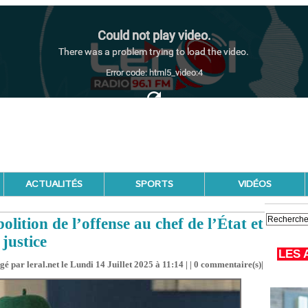
ACTUALITÉS
SPORTS
VIDÉOS
olition de l’offense au chef de l’État et
justice
LES 
gé par leral.net le Lundi 14 Juillet 2025 à 11:14 | |
0
commentaire(s)|