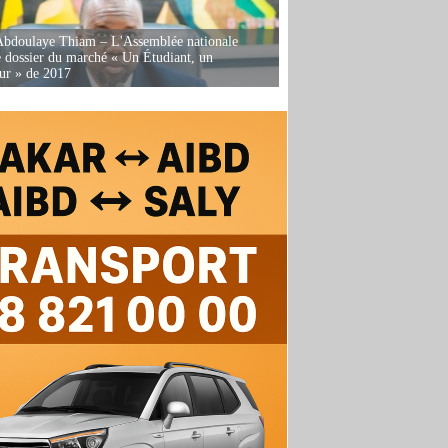
Abdoulaye Thiam – L'Assemblée nationale
e dossier du marché « Un Étudiant, un
ur » de 2017