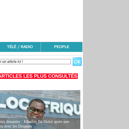
TÉLÉ / RADIO
PEOPLE
ARTICLES LES PLUS CONSULTÉS
eux douanier : Khadim Ba libéré après une
ion avec les Douanes