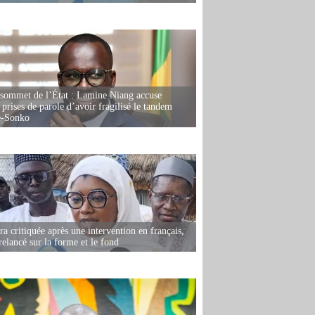
 sommet de l’État : Lamine Niang accuse
 prises de parole d’avoir fragilisé le tandem
-Sonko
 critiquée après une intervention en français,
relancé sur la forme et le fond