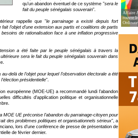
qu’un abandon éventuel de ce système "
sera le
fait du peuple sénégalais souverain
".
Affaire 
rouvre l
érieur rappelle que "
le parrainage a existé depuis fort
Ordinate
 fait l’objet d’une extension aux partis et coalitions de partis
 besoins de rationalisation face à une inflation progressive
tension a été faite par le peuple sénégalais à travers la
 ultérieure sera le fait du peuple sénégalais souverain dans
ye.
u-delà de l’objet pour lequel l’observation électorale a été
l’élection présidentielle
".
’Union européenne (MOE-UE) a recommandé lundi l’abandon
lles difficultés d’application politique et organisationnelle
mbre.
, la MOE UE préconise l’abandon du parrainage-citoyen pour
erait des problèmes politiques et organisationnels sérieux
", a
nciano, lors d’une conférence de presse de présentation de
ielle de février dernier.