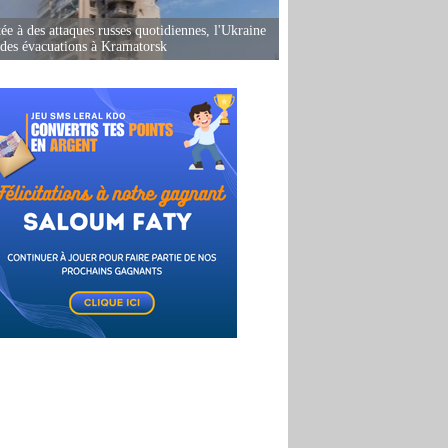
ée à des attaques russes quotidiennes, l'Ukraine
des évacuations à Kramatorsk