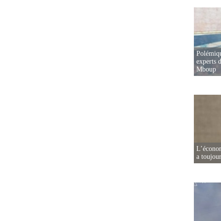
Polémiqu
experts d
Mboup
L’écono
a toujou