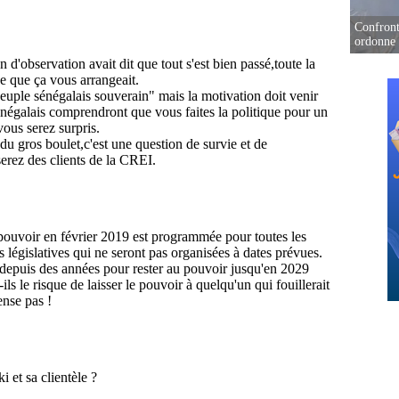
Confront
ordonne 