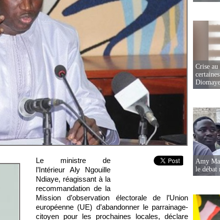
Crise au
certaines
Diomaye
Le ministre de
Amy Mara
le débat 
l’Intérieur Aly Ngouille
Ndiaye, réagissant à la
recommandation de la
Mission d’observation électorale de l’Union
européenne (UE) d’abandonner le parrainage-
citoyen pour les prochaines locales, déclare