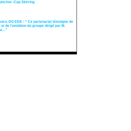
guinchor–Cap Skirring
iro, DG EDK : “ Ce partenariat témoigne de
té et de l’ambition du groupe dirigé par M.
Ka…”