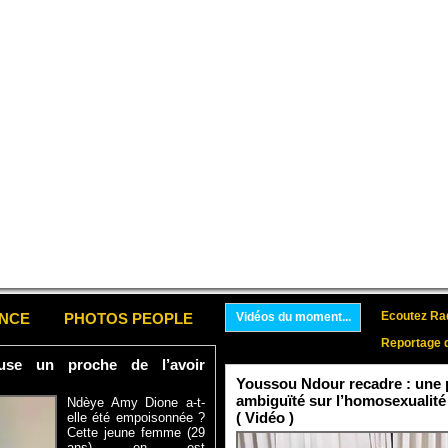
Ecoutez Rad
ENCE
PHOTOS PEOPLE
Vidéos du moment...
Reportage 
se un proche de l’avoir
Youssou Ndour recadre : une p
ambiguïté sur l’homosexualité
Ndèye Amy Dione a-t-
( Vidéo )
elle été empoisonnée ?
Cette jeune femme (29
ans) en est