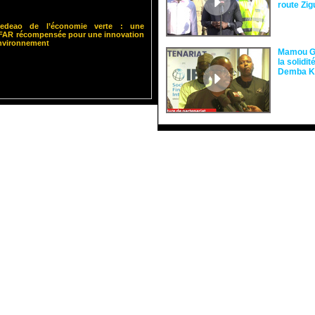
route Zi
 Cedeao de l’économie verte : une
ISFAR récompensée pour une innovation
environnement
Mamou Gu
la solidi
Demba 