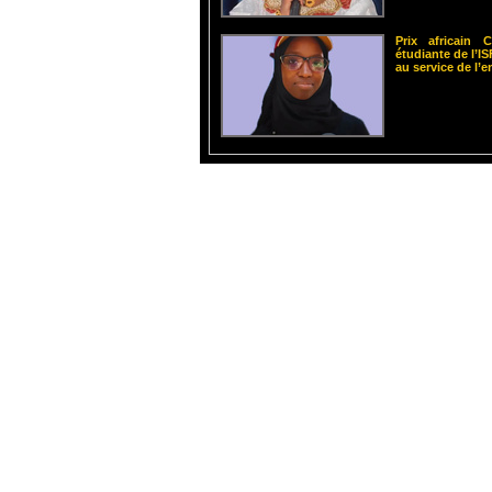
Prix africain
étudiante de l’
au service de l’