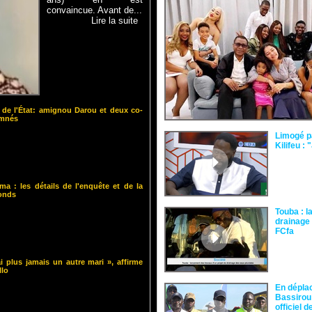
convaincue. Avant de...
Lire la suite
 de l'État: amignou Darou et deux co-
amnés
Limogé p
Kilifeu : 
ma : les détails de l'enquête et de la
fonds
Touba : l
drainage 
FCfa ‎
i plus jamais un autre mari », affirme
llo
En dépla
Bassirou
officiel 