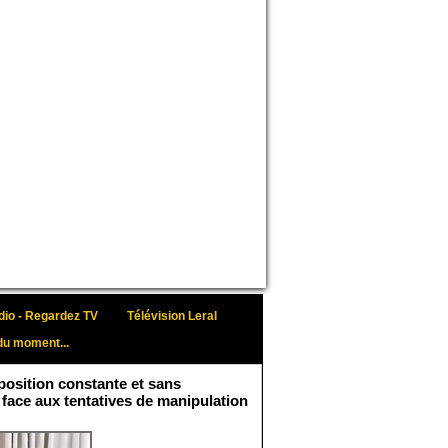
io - Regardez TV
Télévision Leral
du moment...
osition constante et sans
 face aux tentatives de manipulation
Face aux interprétations