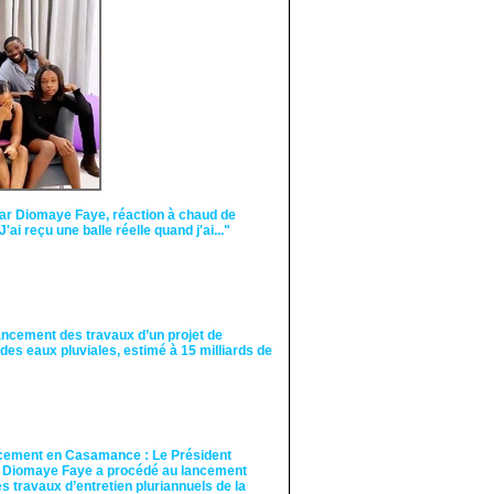
malveillantes et aux
tentatives de
récupération visant à
semer le doute...
ar Diomaye Faye, réaction à chaud de
"J'ai reçu une balle réelle quand j'ai..."
ancement des travaux d’un projet de
des eaux pluviales, estimé à 15 milliards de
cement en Casamance : Le Président
 Diomaye Faye a procédé au lancement
des travaux d’entretien pluriannuels de la