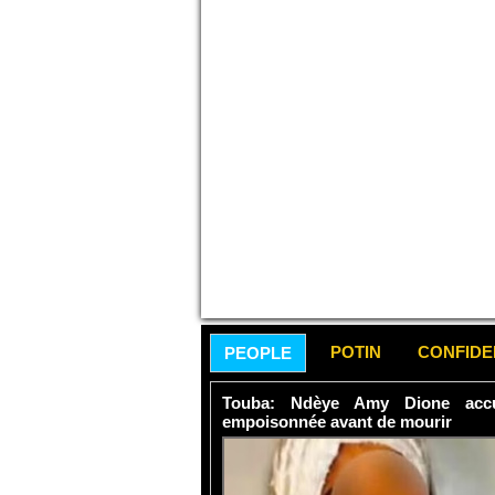
POTIN
CONFID
PEOPLE
Touba: Ndèye Amy Dione accu
empoisonnée avant de mourir