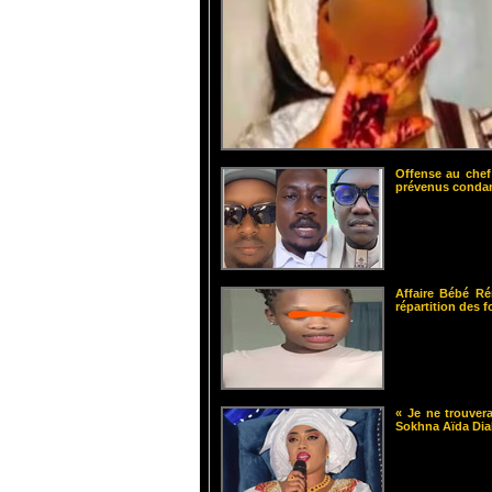
Offense au chef
prévenus cond
Affaire Bébé Ré
répartition des 
« Je ne trouvera
Sokhna Aïda Dia