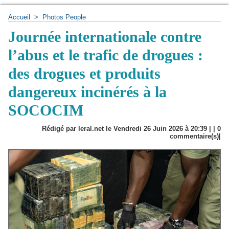
Accueil
>
Photos People
Journée internationale contre
l’abus et le trafic de drogues :
des drogues et produits
dangereux incinérés à la
SOCOCIM
Rédigé par leral.net le Vendredi 26 Juin 2026 à 20:39 | |
0
commentaire(s)|