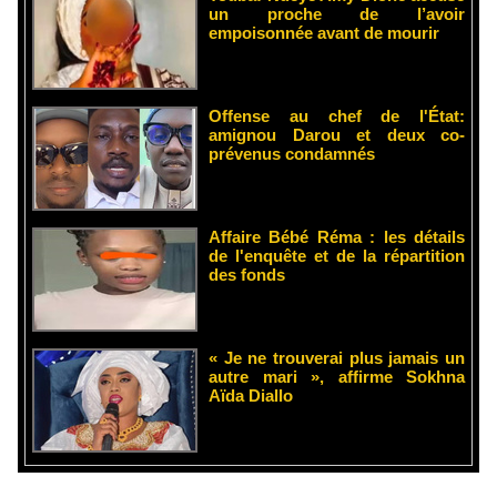
un proche de l’avoir
empoisonnée avant de mourir
Offense au chef de l'État:
amignou Darou et deux co-
prévenus condamnés
Affaire Bébé Réma : les détails
de l'enquête et de la répartition
des fonds
« Je ne trouverai plus jamais un
autre mari », affirme Sokhna
Aïda Diallo