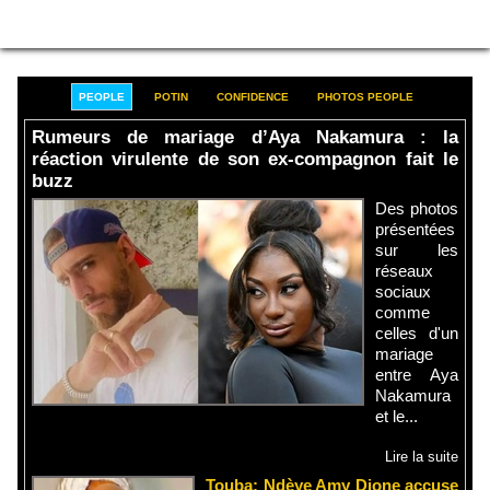
PEOPLE
POTIN
CONFIDENCE
PHOTOS PEOPLE
Rumeurs de mariage d’Aya Nakamura : la
réaction virulente de son ex-compagnon fait le
buzz
Des photos
présentées
sur les
réseaux
sociaux
comme
celles d'un
mariage
entre Aya
Nakamura
et le...
Lire la suite
Touba: Ndèye Amy Dione accuse