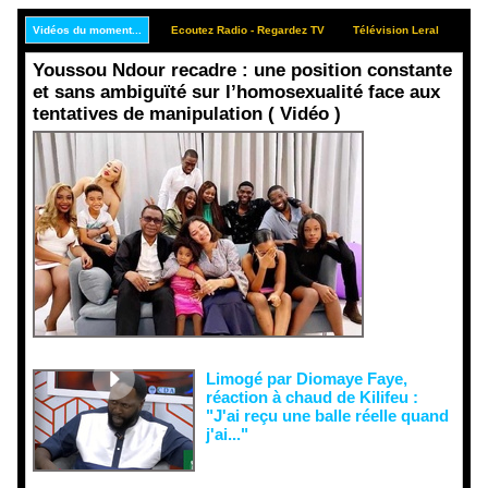
Vidéos du moment...
Ecoutez Radio - Regardez TV
Télévision Leral
Rep
Youssou Ndour recadre : une position constante
et sans ambiguïté sur l’homosexualité face aux
tentatives de manipulation ( Vidéo )
Face aux
interprétati
ons
malveillant
es et aux
tentatives
de
récupératio
n visant à
semer le
doute...
Limogé par Diomaye Faye,
réaction à chaud de Kilifeu :
"J'ai reçu une balle réelle quand
j'ai..."