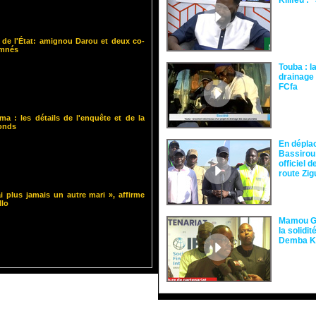
Kilifeu : 
 de l'État: amignou Darou et deux co-
amnés
Touba : l
drainage 
FCfa ‎
ma : les détails de l'enquête et de la
fonds
En dépla
Bassirou
officiel 
route Zi
i plus jamais un autre mari », affirme
llo
Mamou Gu
la solidi
Demba 