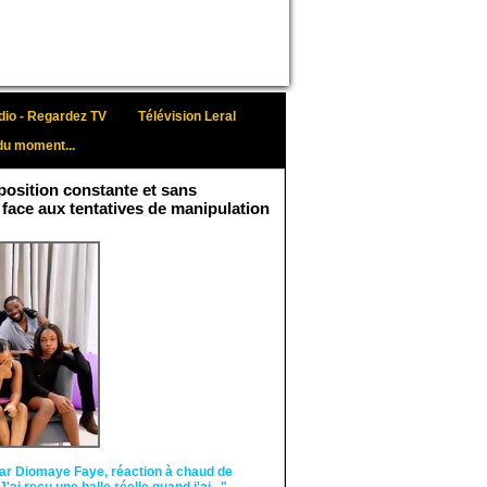
io - Regardez TV
Télévision Leral
du moment...
osition constante et sans
 face aux tentatives de manipulation
Face aux interprétations
malveillantes et aux
tentatives de
récupération visant à
semer le doute...
ar Diomaye Faye, réaction à chaud de