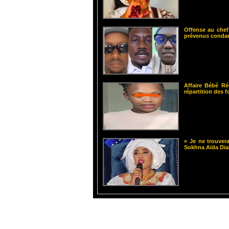
Offense au chef
prévenus cond
Affaire Bébé Ré
répartition des 
« Je ne trouvera
Sokhna Aïda Dia