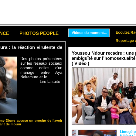
Ecoutez Rad
ENCE
PHOTOS PEOPLE
Vidéos du moment...
Reportage 
a : la réaction virulente de
Youssou Ndour recadre : une p
ambiguïté sur l’homosexualité
Des photos présentées
( Vidéo )
sur les réseaux sociaux
comme celles d'un
mariage entre Aya
Nakamura et le...
Lire la suite
y Dione accuse un proche de l’avoir
nt de mourir
Limogé p