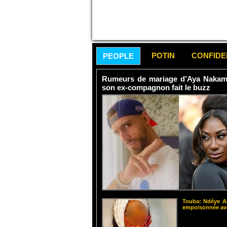
POTIN
CONFID
PEOPLE
Rumeurs de mariage d’Aya Nakamur
son ex-compagnon fait le buzz
Touba: Ndèye Am
empoisonnée ava