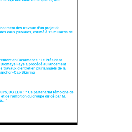
"J'ai reçu une balle réelle quand j'ai..."
ancement des travaux d’un projet de
des eaux pluviales, estimé à 15 milliards de
cement en Casamance : Le Président
 Diomaye Faye a procédé au lancement
des travaux d’entretien pluriannuels de la
guinchor–Cap Skirring
iro, DG EDK : “ Ce partenariat témoigne de
té et de l’ambition du groupe dirigé par M.
Ka…”