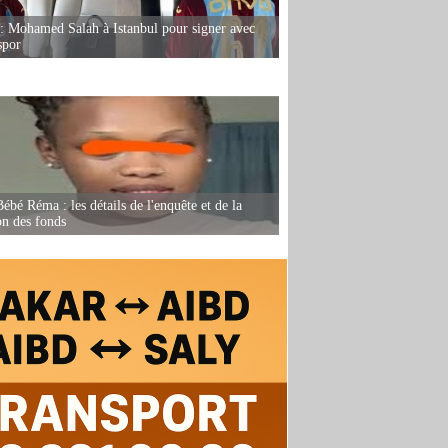
: Mohamed Salah à Istanbul pour signer avec
spor
ébé Réma : les détails de l'enquête et de la
on des fonds