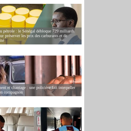
u pétrole : le Sénégal débloque 729 milliards
r préserver les prix des carburants et de
ité
nt et chantage : une policière fait interpeller
ien compagnon