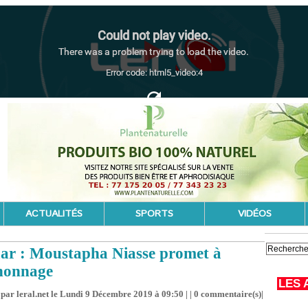
ACTUALITÉS
SPORTS
VIDÉOS
ar : Moustapha Niasse promet à
nonnage
LES 
par leral.net le Lundi 9 Décembre 2019 à 09:50 | |
0
commentaire(s)|