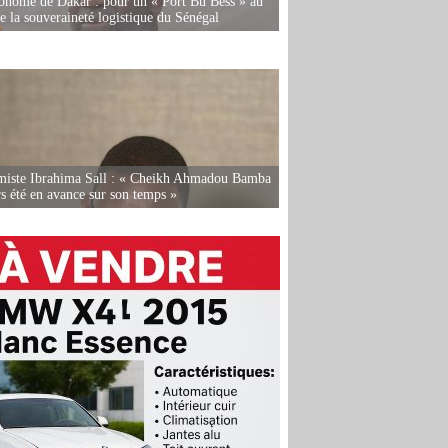
onome de Dakar : pour un « Port Bu Bess » au
de la souveraineté logistique du Sénégal
miste Ibrahima Sall : « Cheikh Ahmadou Bamba
rs été en avance sur son temps »