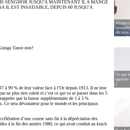
Affaire d
terminée
décisive
Ce que l
apprend 
)