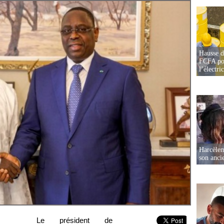
Hausse d
FCFA pou
l’électric
Harcèleme
son anc
Le président de