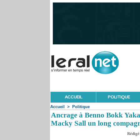
ACCUEIL
POLITIQUE
Accueil
>
Politique
Ancrage à Benno Bokk Yaka
Macky Sall un long compag
Rédigé 