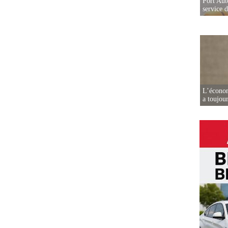
Port Aut
service 
L’écono
a toujou