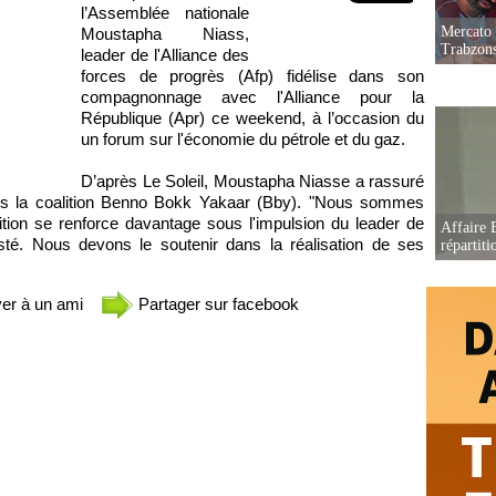
l’Assemblée nationale
Mercato 
Moustapha Niass,
Trabzon
leader de l'Alliance des
forces de progrès (Afp) fidélise dans son
compagnonnage avec l'Alliance pour la
République (Apr) ce weekend, à l’occasion du
un forum sur l'économie du pétrole et du gaz.
D’après Le Soleil, Moustapha Niasse a rassuré
ans la coalition Benno Bokk Yakaar (Bby). "Nous sommes
ition se renforce davantage sous l'impulsion du leader de
Affaire B
sté. Nous devons le soutenir dans la réalisation de ses
répartiti
er à un ami
Partager sur facebook