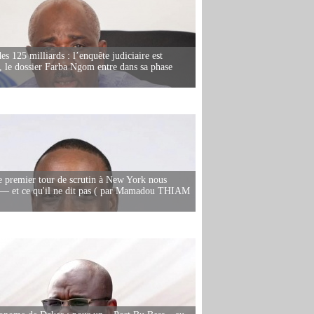
es 125 milliards : l’enquête judiciaire est
, le dossier Farba Ngom entre dans sa phase
e premier tour de scrutin à New York nous
— et ce qu'il ne dit pas ( par Mamadou THIAM