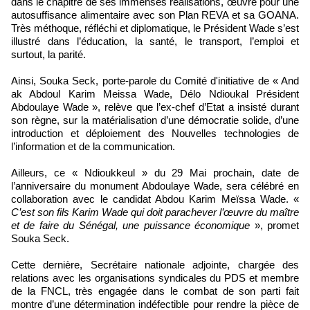
dans le chapitre de ses immenses réalisations, œuvré pour une
autosuffisance alimentaire avec son Plan REVA et sa GOANA.
Très méthoque, réfléchi et diplomatique, le Président Wade s’est
illustré dans l’éducation, la santé, le transport, l’emploi et
surtout, la parité.
Ainsi, Souka Seck, porte-parole du Comité d'initiative de « And
ak Abdoul Karim Meissa Wade, Délo Ndioukal Président
Abdoulaye Wade », relève que l’ex-chef d’Etat a insisté durant
son règne, sur la matérialisation d’une démocratie solide, d’une
introduction et déploiement des Nouvelles technologies de
l’information et de la communication.
Ailleurs, ce « Ndioukkeul » du 29 Mai prochain, date de
l’anniversaire du monument Abdoulaye Wade, sera célébré en
collaboration avec le candidat Abdou Karim Meïssa Wade. «
C’est son fils Karim Wade qui doit parachever l’œuvre du maître
et de faire du Sénégal, une puissance économique
», promet
Souka Seck.
Cette dernière, Secrétaire nationale adjointe, chargée des
relations avec les organisations syndicales du PDS et membre
de la FNCL, très engagée dans le combat de son parti fait
montre d’une détermination indéfectible pour rendre la pièce de