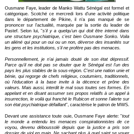
Ousmane Faye, leader de Manko Wattu Sénégal est formel et
catégorique. Scotché ce mercredi lors d'une activité politique
dans le département de Pikine, il n'a pas manqué de se
prononcer sur l'actualité, marquée par la sortie du leader de
Pastef. Selon lui, ''
s'il y a quelqu'un qui doit être interné dans
une structure psychiatrique, c'est bien Ousmane Sonko. Voila
un aliéné qui pour un oui ou un non, déverse des insanités sur
les gens et les institutions, s'il ne profére pas des menaces.
Personnellement, je n'ai jamais douté de son état dépressif.
Parce qu'il ne doit pas se douter que le Sénégal est l'un des
pays les plus stables de la sous-région. C'est une nation unie et
bénie, qui regorge de chefs religieux, coutumiers, traditionnels,
où l'éducation à la base invite à la décence et prône des
valeurs. Mais aussi, interdit le mal sous toutes ses formes. En
appelant et en disant assumer ses propos relatifs à un appel à
insurrection, le voilà qui franchit le Rubicon et sonne l'alerte sur
son état psychiatrique défaillant
'', caractérise le patron de MWS.
Devant une assistance toute ouie, Ousmane Faye alerte: ''
tout
le monde a entendu les menaces conspirationnistes de ce
voyou, devenu déboussolé depuis que la justice a pris son
dossier de viol en main. Ne sachant plus à quel saint se vouer