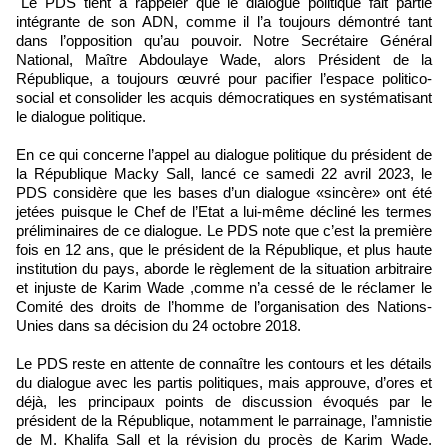
"Le PDS tient à rappeler que le dialogue politique fait partie
intégrante de son ADN, comme il l’a toujours démontré tant
dans l’opposition qu’au pouvoir. Notre Secrétaire Général
National, Maître Abdoulaye Wade, alors Président de la
République, a toujours œuvré pour pacifier l’espace politico-
social et consolider les acquis démocratiques en systématisant
le dialogue politique.
En ce qui concerne l’appel au dialogue politique du président de
la République Macky Sall, lancé ce samedi 22 avril 2023, le
PDS considère que les bases d’un dialogue «sincère» ont été
jetées puisque le Chef de l’Etat a lui-même décliné les termes
préliminaires de ce dialogue. Le PDS note que c’est la première
fois en 12 ans, que le président de la République, et plus haute
institution du pays, aborde le règlement de la situation arbitraire
et injuste de Karim Wade ,comme n’a cessé de le réclamer le
Comité des droits de l’homme de l’organisation des Nations-
Unies dans sa décision du 24 octobre 2018.
Le PDS reste en attente de connaître les contours et les détails
du dialogue avec les partis politiques, mais approuve, d’ores et
déjà, les principaux points de discussion évoqués par le
président de la République, notamment le parrainage, l’amnistie
de M. Khalifa Sall et la révision du procès de Karim Wade.