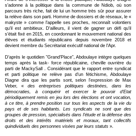
s’adonne à la politique dans la commune de Ndiob, où son
parcours très riche, fait de lui un homme très sûr pour assurer
la relève dans son parti. Homme de dossiers et de réseaux, le «
makyste » comme l’appelle ses proches, reconnaît volontiers
qu’il est ambitieux. D’ailleurs, il vient de gagner un défi qu’il
s’était fixé en 2015, en coordonnant le mouvement national des
élèves et étudiants républicains depuis novembre 2018 et
devient membre du Secrétariat exécutif national de l’Apr.
D’après le quotidien "Grand’Place", Abdoulaye intègre quelques
temps après la task- force républicaine, cheville ouvrière du
parti de MackySall . Considérant que le rapport entre syndicat
et parti politique ne relève pas d’un fétichisme, Abdoulaye
Diagne dira que les partis sont, selon l'expression de Max
Veber, «
des entreprises politiques destinées, dans les
démocraties, à conquérir et exercer le pouvoir d’Etat
périodiquement remis en jeu lors des élections et ont vocation,
à ce titre, à prendre position sur tous les aspects de la vie du
pays et de ses habitants. Les syndicats ne sont que des
groupes de pression, spécialisés dans l’étude et la défense des
droits et des intérêts matériels et moraux, tant collectifs
quindividuels des personnes visées par leurs statuts
».