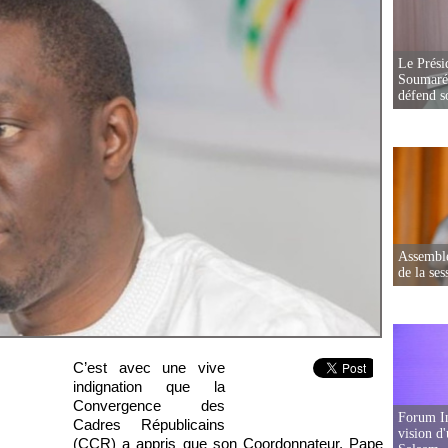
Le Prési
Soumaré 
défend s
Assemblé
de la ses
C’est avec une vive
indignation que la
Convergence des
Forum In
Cadres Républicains
vision d
(CCR) a appris que son Coordonnateur, Pape