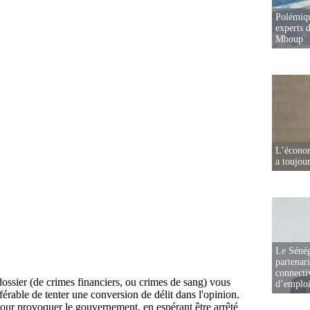
Polémiqu
experts d
Mboup
L’écono
a toujou
Le Sénég
partenar
connectiv
d’emplo