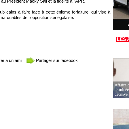
u Président Macky Sall et la fidélité à l’APR.
licains à faire face à cette énième forfaiture, qui vise à
remarquables de l’opposition sénégalaise.
LES 
er à un ami
Partager sur facebook
Affaire d
terminée
décisive