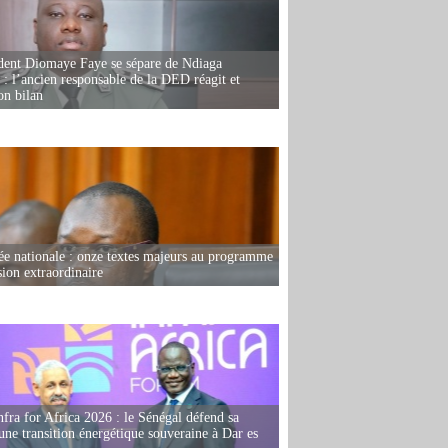
dent Diomaye Faye se sépare de Ndiaga
: l’ancien responsable de la DED réagit et
on bilan
e nationale : onze textes majeurs au programme
sion extraordinaire
fra for Africa 2026 : le Sénégal défend sa
'une transition énergétique souveraine à Dar es