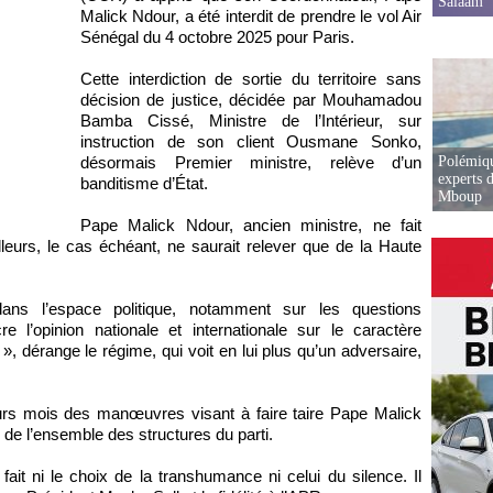
Salaam
Malick Ndour, a été interdit de prendre le vol Air
Sénégal du 4 octobre 2025 pour Paris.
Cette interdiction de sortie du territoire sans
décision de justice, décidée par Mouhamadou
Bamba Cissé, Ministre de l’Intérieur, sur
instruction de son client Ousmane Sonko,
Polémiqu
désormais Premier ministre, relève d’un
experts d
banditisme d’État.
Mboup
Pape Malick Ndour, ancien ministre, ne fait
’ailleurs, le cas échéant, ne saurait relever que de la Haute
s l’espace politique, notamment sur les questions
l’opinion nationale et internationale sur le caractère
 dérange le régime, qui voit en lui plus qu’un adversaire,
urs mois des manœuvres visant à faire taire Pape Malick
de l’ensemble des structures du parti.
ait ni le choix de la transhumance ni celui du silence. Il