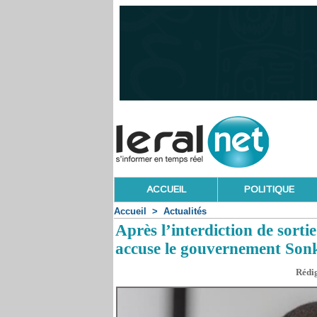
ACCUEIL
POLITIQUE
Accueil
>
Actualités
Après l’interdiction de sor
accuse le gouvernement Son
Rédig