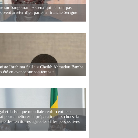
e sur Sangomar : « Ceux qui ne sont pas
oivent arrêter d’en parler », tranche Serigne
miste Ibrahima Sall : « Cheikh Ahmadou Bamba
rs été en avance sur son temps »
al et la Banque mondiale renforcent leur
iat pour améliorer la préparation aux chocs, la
ité des territoires agricoles et les perspectives
i