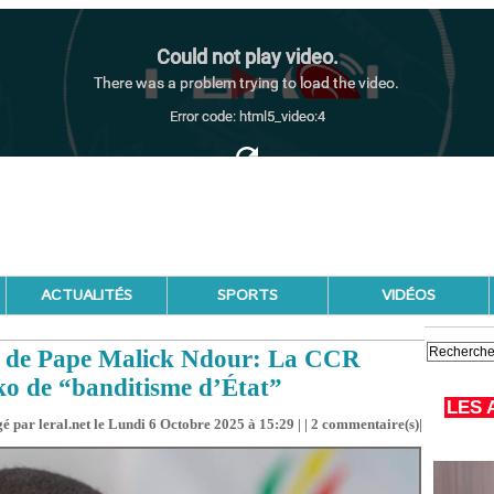
ACTUALITÉS
SPORTS
VIDÉOS
tie de Pape Malick Ndour: La CCR
ko de “banditisme d’État”
LES 
é par leral.net le Lundi 6 Octobre 2025 à 15:29 | |
2
commentaire(s)|