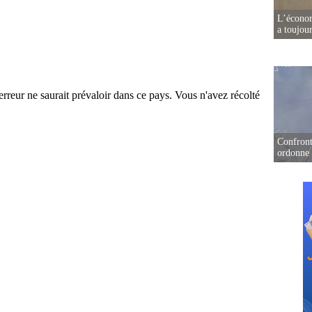
L’écono
a toujou
Confront
ordonne 