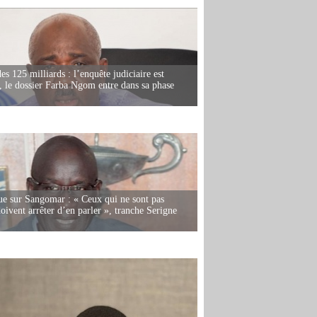
es 125 milliards : l’enquête judiciaire est
, le dossier Farba Ngom entre dans sa phase
e sur Sangomar : « Ceux qui ne sont pas
oivent arrêter d’en parler », tranche Serigne