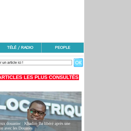
TÉLÉ / RADIO
PEOPLE
ARTICLES LES PLUS CONSULTÉS
eux douanier : Khadim Ba libéré après une
ion avec les Douanes