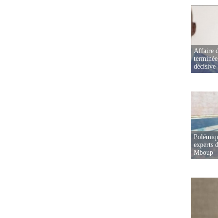
Affaire d
terminée
décisive
Polémiqu
experts d
Mboup