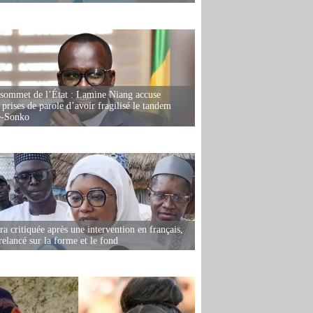
 sommet de l’État : Lamine Niang accuse
 prises de parole d’avoir fragilisé le tandem
-Sonko
 critiquée après une intervention en français,
relancé sur la forme et le fond