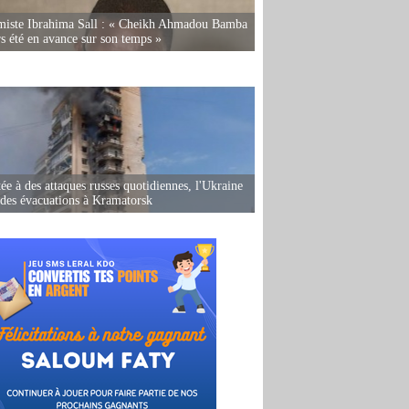
miste Ibrahima Sall : « Cheikh Ahmadou Bamba
rs été en avance sur son temps »
ée à des attaques russes quotidiennes, l'Ukraine
des évacuations à Kramatorsk