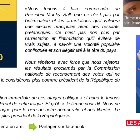
«
Nous tenons à faire comprendre au
Président Macky Sall, que ce n’est pas par
Rumeurs 
l’intimidation et les arrestations qu’il validera
virulent
une élection manipulée avec des résultats
préfabriqués. Ce n’est pas non plus par
l’arrestation et l’intimidation qu’il évitera de
vrais sujets, à savoir une volonté populaire
confisquée et son illégitimité à la tête du pays.
Nous répétons avec force que nous rejetons
les résultats proclamés par la Commission
nationale de recensement des votes qui ne
e le considérons plus comme président de la République du
tion immédiate de ces otages politiques et nous le tenons
nt de cette traque. Et qu’il se le tienne pour dit. Nous ne
poque pour le bien de notre démocratie et des libertés. Le
t plus président de la République
».
LES 
er à un ami
Partager sur facebook