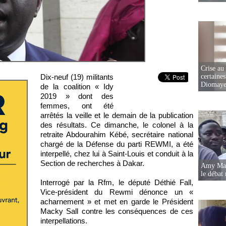
Crise au
Dix-neuf (19) militants
certaines
Diomaye
de la coalition « Idy
2019 » dont des
femmes, ont été
arrêtés la veille et le demain de la publication
des résultats. Ce dimanche, le colonel à la
retraite Abdourahim Kébé, secrétaire national
chargé de la Défense du parti REWMI, a été
interpellé, chez lui à Saint-Louis et conduit à la
Section de recherches à Dakar.
Amy Mara
le débat 
Interrogé par la Rfm, le député Déthié Fall,
Vice-président du Rewmi dénonce un «
acharnement » et met en garde le Président
Macky Sall contre les conséquences de ces
interpellations.