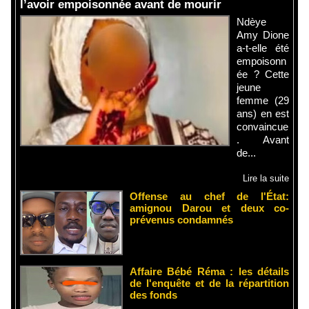
l’avoir empoisonnée avant de mourir
Ndèye
Amy Dione
a-t-elle été
empoisonn
ée ? Cette
jeune
femme (29
ans) en est
convaincue
. Avant
de...
Lire la suite
Offense au chef de l'État:
amignou Darou et deux co-
prévenus condamnés
Affaire Bébé Réma : les détails
de l'enquête et de la répartition
des fonds