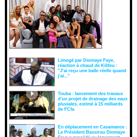
ons
malveillant
es et aux
tentatives
de
récupératio
n visant à
semer le
doute...
Limogé par Diomaye Faye,
réaction à chaud de Kilifeu :
"J'ai reçu une balle réelle quand
j'ai..."
Touba : lancement des travaux
d’un projet de drainage des eaux
pluviales, estimé à 15 milliards
de FCfa ‎
En déplacement en Casamance :
Le Président Bassirou Diomaye