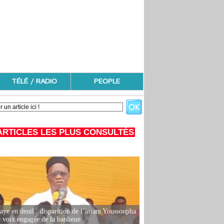
TÉLÉ / RADIO
PEOPLE
ARTICLES LES PLUS CONSULTÉS
ye en deuil : disparition de l’imam Youssoupha
e voix engagée de la banlieue