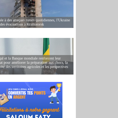
ée à des attaques russes quotidiennes, l'Ukraine
des évacuations à Kramatorsk
al et la Banque mondiale renforcent leur
iat pour améliorer la préparation aux chocs, la
ité des territoires agricoles et les perspectives
i