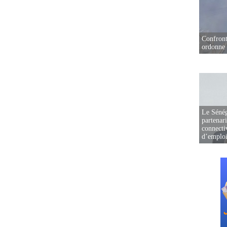
Confront
ordonne 
Le Sénég
partenar
connectiv
d’emplo