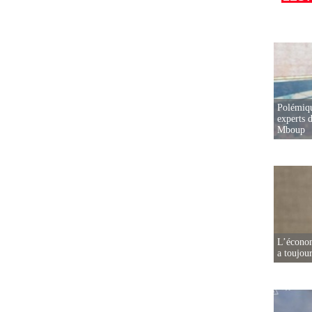
Polémiqu
experts d
Mboup
L’écono
a toujou