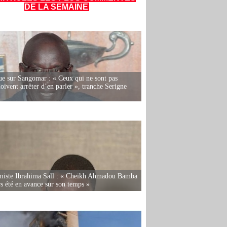
DE LA SEMAINE
e sur Sangomar : « Ceux qui ne sont pas
oivent arrêter d’en parler », tranche Serigne
miste Ibrahima Sall : « Cheikh Ahmadou Bamba
rs été en avance sur son temps »