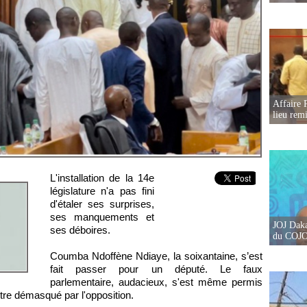
Affaire 
lieu rem
L'installation de la 14e
législature n'a pas fini
d'étaler ses surprises,
ses manquements et
JOJ Daka
ses déboires.
du COJOJ
Coumba Ndoffène Ndiaye, la soixantaine, s’est
fait passer pour un député. Le faux
parlementaire, audacieux, s'est même permis
être démasqué par l'opposition.