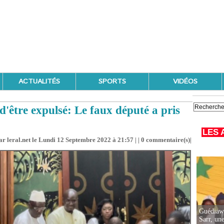
ACTUALITÉS
SPORTS
VIDÉOS
d'être expulsé: Le faux député a pris
LES 
r leral.net le Lundi 12 Septembre 2022 à 21:57 | |
0
commentaire(s)|
Guédiawa
Sarr, un