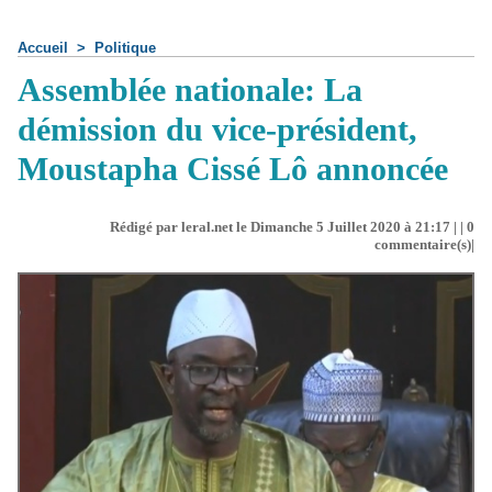
Accueil
>
Politique
Assemblée nationale: La
démission du vice-président,
Moustapha Cissé Lô annoncée
Rédigé par leral.net le Dimanche 5 Juillet 2020 à 21:17 | |
0
commentaire(s)|