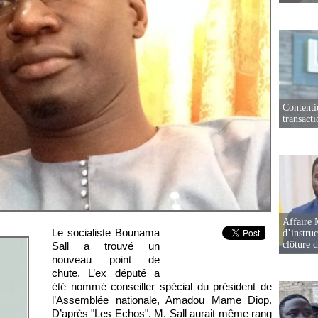
Contenti
transact
Affaire 
Le socialiste Bounama
d’instruc
clôture 
Sall a trouvé un
nouveau point de
chute. L’ex député a
été nommé conseiller spécial du président de
l’Assemblée nationale, Amadou Mame Diop.
D’après "Les Echos", M. Sall aurait même rang