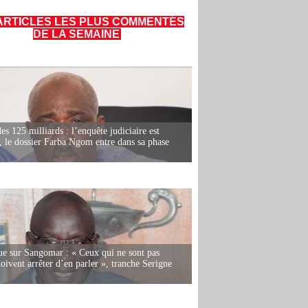
ARTICLES LES PLUS COMMENTÉS
DE LA SEMAINE
es 125 milliards : l’enquête judiciaire est
, le dossier Farba Ngom entre dans sa phase
e sur Sangomar : « Ceux qui ne sont pas
oivent arrêter d’en parler », tranche Serigne