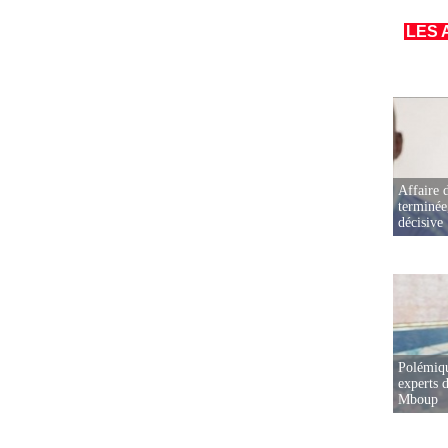
LES 
Affaire d
terminée
décisive
Polémiqu
experts d
Mboup