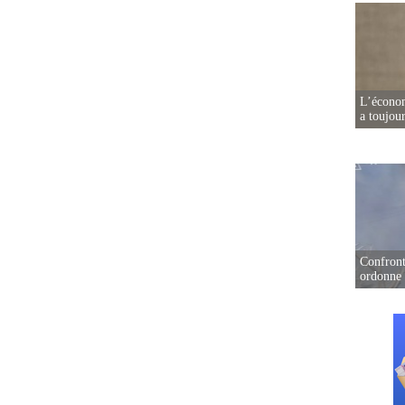
L’écono
a toujou
Confront
ordonne 