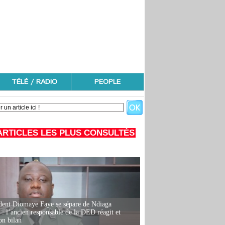
TÉLÉ / RADIO
PEOPLE
ARTICLES LES PLUS CONSULTÉS
dent Diomaye Faye se sépare de Ndiaga
: l’ancien responsable de la DED réagit et
on bilan