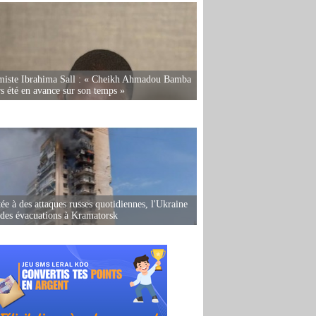
miste Ibrahima Sall : « Cheikh Ahmadou Bamba
rs été en avance sur son temps »
ée à des attaques russes quotidiennes, l'Ukraine
des évacuations à Kramatorsk