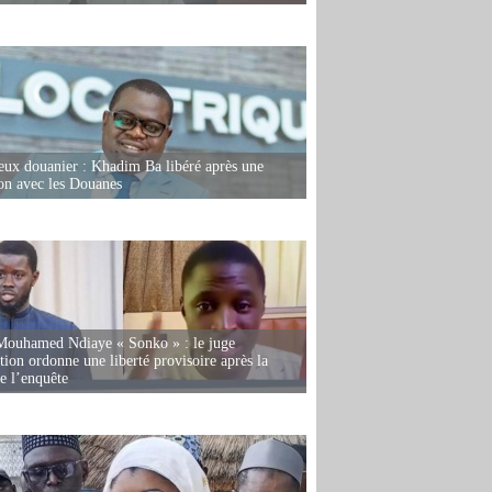
eux douanier : Khadim Ba libéré après une
ion avec les Douanes
Mouhamed Ndiaye « Sonko » : le juge
tion ordonne une liberté provisoire après la
de l’enquête