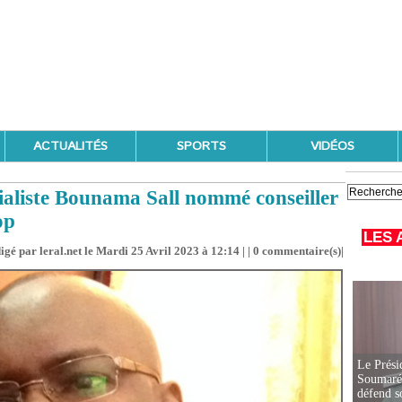
ACTUALITÉS
SPORTS
VIDÉOS
cialiste Bounama Sall nommé conseiller
op
LES 
igé par leral.net le Mardi 25 Avril 2023 à 12:14 | |
0
commentaire(s)|
Le Prési
Soumaré 
défend s