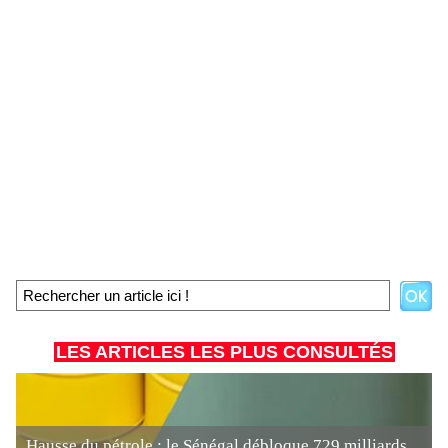
LES ARTICLES LES PLUS CONSULTÉS
Hausse du pétrole : le Sénégal débloque 729 milliards