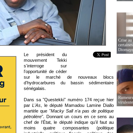
Crise au
certaines
Diomaye
Le président du
mouvement Tekki
s'interroge sur
l'opportunité de céder
sur le marché de nouveaux blocs
d'hydrocarbures du bassin sédimentaire
sénégalais.
Rumeurs 
Dans sa "Questekki" numéro 174 reçue hier
virulent
par
L'As
, le député Mamadou Lamine Diallo
martèle que "
Macky Sall n'a pas de politique
pétrolière
". Donnant un cours en ce sens au
chef de l'État, le député indique qu'il faut au
moins quatre composantes (politique