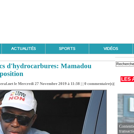
ACTUALITÉS
SPORTS
VIDÉOS
ocs d'hydrocarbures: Mamadou
position
LES 
leral.net le Mercredi 27 Novembre 2019 à 11:38 | |
0
commentaire(s)|
Contenti
transact