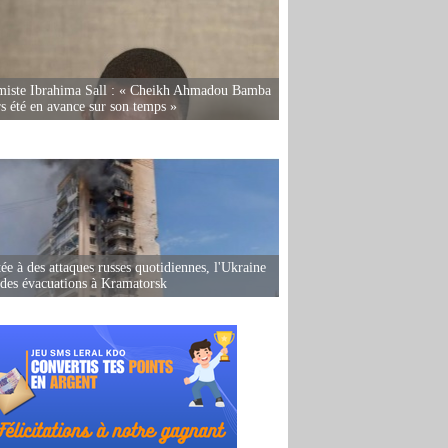
miste Ibrahima Sall : « Cheikh Ahmadou Bamba
rs été en avance sur son temps »
ée à des attaques russes quotidiennes, l'Ukraine
des évacuations à Kramatorsk