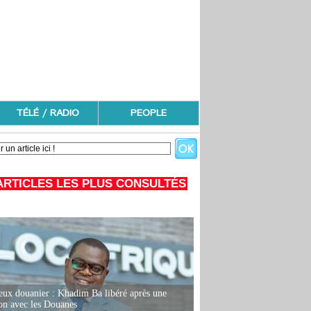
TÉLÉ / RADIO
PEOPLE
ARTICLES LES PLUS CONSULTÉS
eux douanier : Khadim Ba libéré après une
ion avec les Douanes