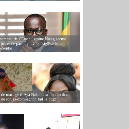
 sommet de l’État : Lamine Niang accuse
 prises de parole d’avoir fragilisé le tandem
-Sonko
de mariage d’Aya Nakamura : la réaction
e de son ex-compagnon fait le buzz