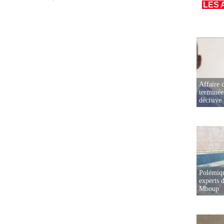
LES 
Affaire d
terminée
décisive
Polémiqu
experts d
Mboup