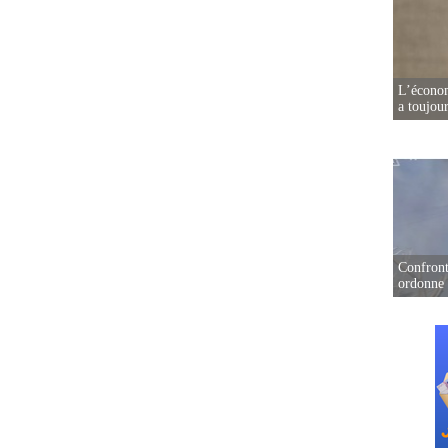
L’écono
a toujou
Confront
ordonne 