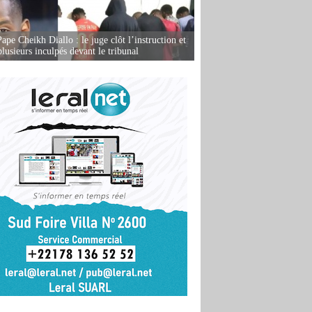
ape Cheikh Diallo : le juge clôt l’instruction et
lusieurs inculpés devant le tribunal