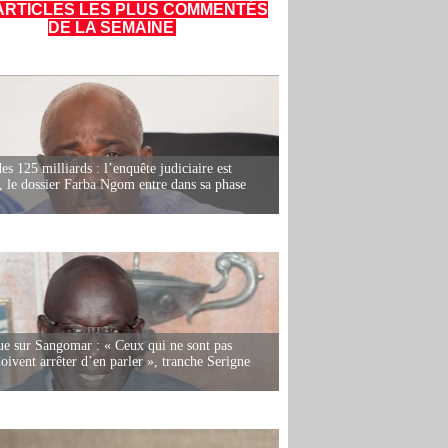
ARTICLES LES PLUS COMMENTÉS
DE LA SEMAINE
es 125 milliards : l’enquête judiciaire est
, le dossier Farba Ngom entre dans sa phase
e sur Sangomar : « Ceux qui ne sont pas
oivent arrêter d’en parler », tranche Serigne