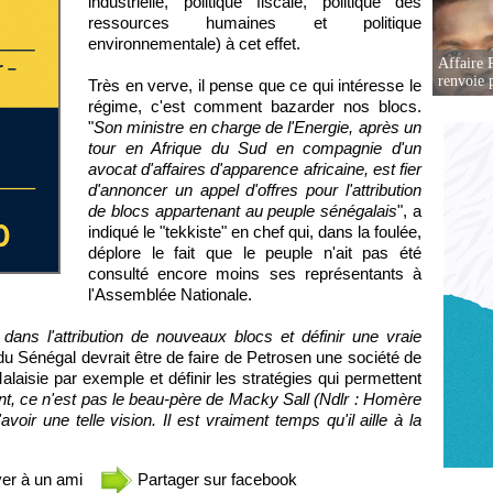
industrielle, politique fiscale, politique des
ressources humaines et politique
environnementale) à cet effet.
Affaire P
renvoie p
Très en verve, il pense que ce qui intéresse le
régime, c'est comment bazarder nos blocs.
"
Son ministre en charge de l'Energie, après un
tour en Afrique du Sud en compagnie d'un
avocat d'affaires d'apparence africaine, est fier
d'annoncer un appel d'offres pour l'attribution
de blocs appartenant au peuple sénégalais
", a
indiqué le "tekkiste" en chef qui, dans la foulée,
déplore le fait que le peuple n'ait pas été
consulté encore moins ses représentants à
l'Assemblée Nationale.
dans l'attribution de nouveaux blocs et définir une vraie
n du Sénégal devrait être de faire de Petrosen une société de
isie par exemple et définir les stratégies qui permettent
, ce n'est pas le beau-père de Macky Sall (Ndlr : Homère
oir une telle vision. Il est vraiment temps qu'il aille à la
er à un ami
Partager sur facebook