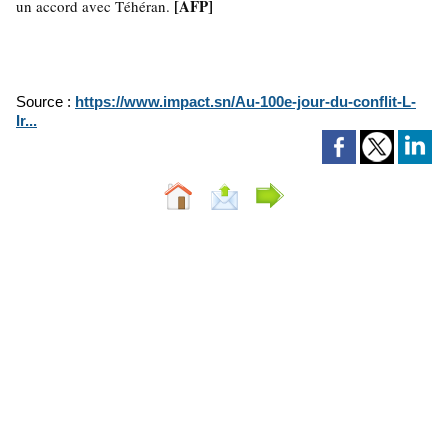
[AFP]
un accord avec Téhéran.
Source :
https://www.impact.sn/Au-100e-jour-du-conflit-L-
Ir...