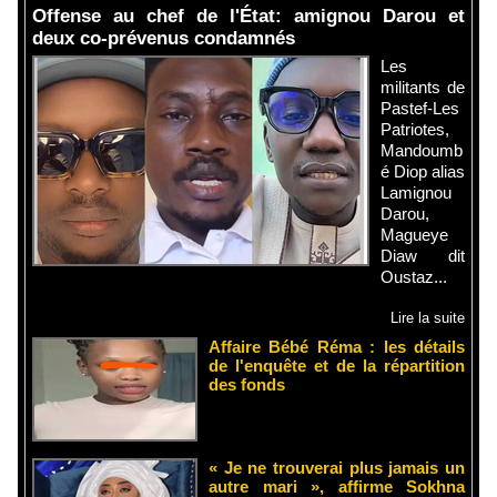
Offense au chef de l'État: amignou Darou et
deux co-prévenus condamnés
Les
militants de
Pastef-Les
Patriotes,
Mandoumb
é Diop alias
Lamignou
Darou,
Magueye
Diaw dit
Oustaz...
Lire la suite
Affaire Bébé Réma : les détails
de l'enquête et de la répartition
des fonds
« Je ne trouverai plus jamais un
autre mari », affirme Sokhna