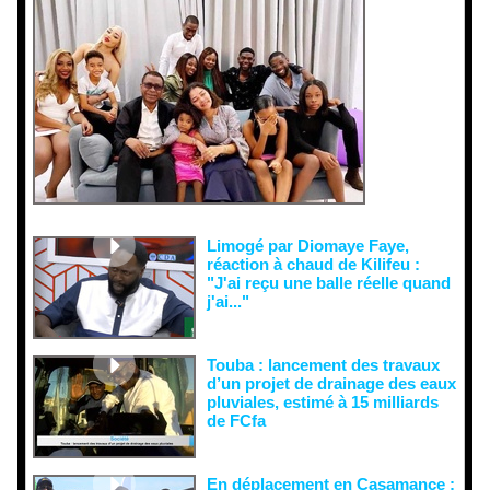
Face aux
interprétati
ons
malveillant
es et aux
tentatives
de
récupératio
n visant à
semer le
doute...
Limogé par Diomaye Faye,
réaction à chaud de Kilifeu :
"J'ai reçu une balle réelle quand
j'ai..."
Touba : lancement des travaux
d’un projet de drainage des eaux
pluviales, estimé à 15 milliards
de FCfa ‎
En déplacement en Casamance :