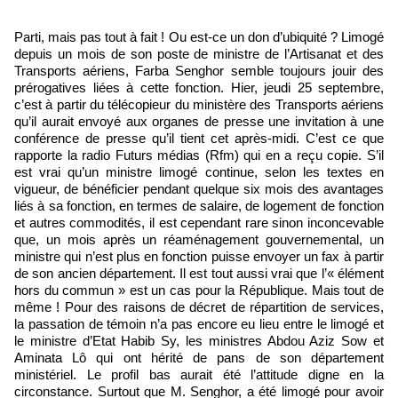
Parti, mais pas tout à fait ! Ou est-ce un don d’ubiquité ? Limogé
depuis un mois de son poste de ministre de l’Artisanat et des
Transports aériens, Farba Senghor semble toujours jouir des
prérogatives liées à cette fonction. Hier, jeudi 25 septembre,
c’est à partir du télécopieur du ministère des Transports aériens
qu’il aurait envoyé aux organes de presse une invitation à une
conférence de presse qu’il tient cet après-midi. C’est ce que
rapporte la radio Futurs médias (Rfm) qui en a reçu copie. S’il
est vrai qu’un ministre limogé continue, selon les textes en
vigueur, de bénéficier pendant quelque six mois des avantages
liés à sa fonction, en termes de salaire, de logement de fonction
et autres commodités, il est cependant rare sinon inconcevable
que, un mois après un réaménagement gouvernemental, un
ministre qui n’est plus en fonction puisse envoyer un fax à partir
de son ancien département. Il est tout aussi vrai que l’« élément
hors du commun » est un cas pour la République. Mais tout de
même ! Pour des raisons de décret de répartition de services,
la passation de témoin n’a pas encore eu lieu entre le limogé et
le ministre d’Etat Habib Sy, les ministres Abdou Aziz Sow et
Aminata Lô qui ont hérité de pans de son département
ministériel. Le profil bas aurait été l’attitude digne en la
circonstance. Surtout que M. Senghor, a été limogé pour avoir