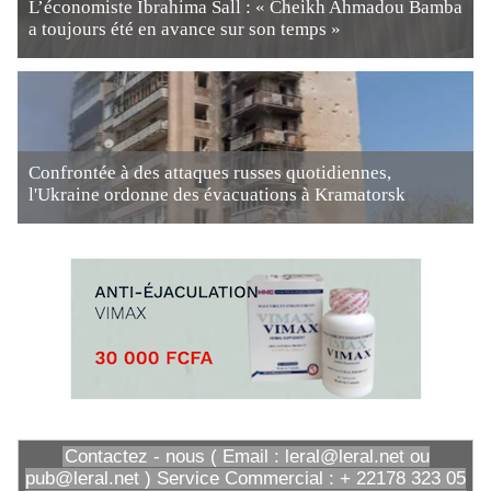
L’économiste Ibrahima Sall : « Cheikh Ahmadou Bamba
a toujours été en avance sur son temps »
Confrontée à des attaques russes quotidiennes,
l'Ukraine ordonne des évacuations à Kramatorsk
Contactez - nous ( Email : leral@leral.net ou
pub@leral.net ) Service Commercial : + 22178 323 05