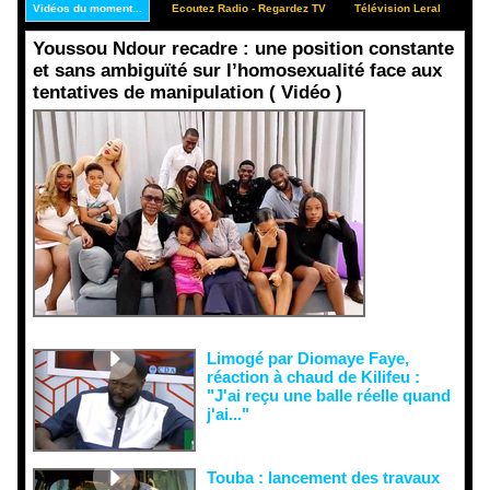
Vidéos du moment...
Ecoutez Radio - Regardez TV
Télévision Leral
Rep
Youssou Ndour recadre : une position constante
et sans ambiguïté sur l’homosexualité face aux
tentatives de manipulation ( Vidéo )
Face aux
interprétati
ons
malveillant
es et aux
tentatives
de
récupératio
n visant à
semer le
doute...
Limogé par Diomaye Faye,
réaction à chaud de Kilifeu :
"J'ai reçu une balle réelle quand
j'ai..."
Touba : lancement des travaux