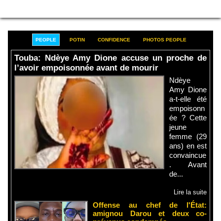
PEOPLE
POTIN
CONFIDENCE
PHOTOS PEOPLE
Touba: Ndèye Amy Dione accuse un proche de
l’avoir empoisonnée avant de mourir
Ndèye
Amy Dione
a-t-elle été
empoisonn
ée ? Cette
jeune
femme (29
ans) en est
convaincue
. Avant
de...
Lire la suite
Offense au chef de l'État:
amignou Darou et deux co-