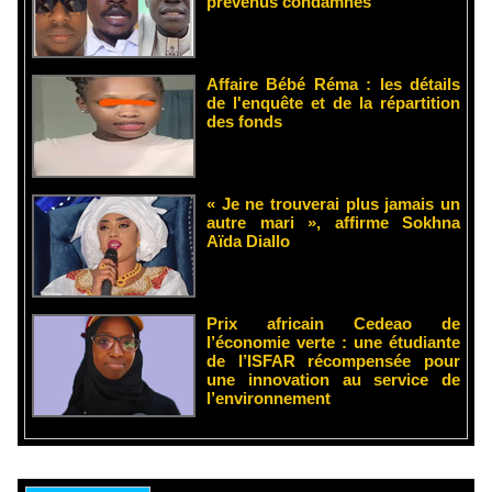
prévenus condamnés
Affaire Bébé Réma : les détails
de l'enquête et de la répartition
des fonds
« Je ne trouverai plus jamais un
autre mari », affirme Sokhna
Aïda Diallo
Prix africain Cedeao de
l’économie verte : une étudiante
de l’ISFAR récompensée pour
une innovation au service de
l’environnement