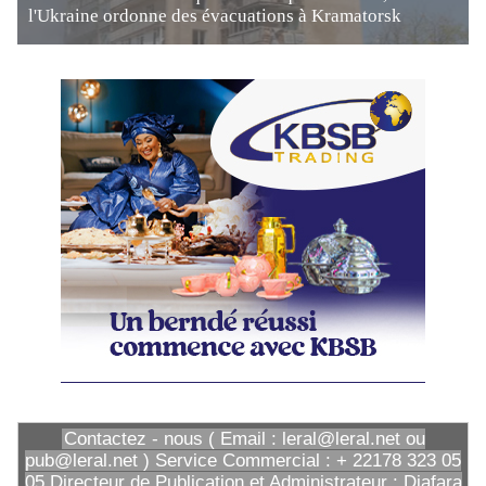
l'Ukraine ordonne des évacuations à Kramatorsk
Contactez - nous ( Email : leral@leral.net ou
pub@leral.net ) Service Commercial : + 22178 323 05
05 Directeur de Publication et Administrateur : Diafara