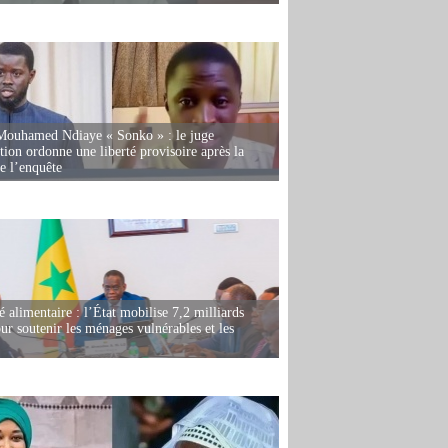
Mouhamed Ndiaye « Sonko » : le juge
tion ordonne une liberté provisoire après la
de l’enquête
é alimentaire : l’État mobilise 7,2 milliards
r soutenir les ménages vulnérables et les