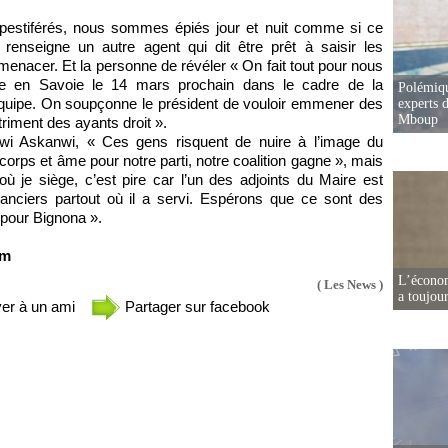
stiférés, nous sommes épiés jour et nuit comme si ce
 renseigne un autre agent qui dit être prêt à saisir les
enacer. Et la personne de révéler « On fait tout pour nous
ge en Savoie le 14 mars prochain dans le cadre de la
Polémiqu
équipe. On soupçonne le président de vouloir emmener des
experts d
Mboup
triment des ayants droit ».
wi Askanwi, « Ces gens risquent de nuire à l’image du
orps et âme pour notre parti, notre coalition gagne », mais
 où je siège, c’est pire car l’un des adjoints du Maire est
nanciers partout où il a servi. Espérons que ce sont des
 pour Bignona ».
om
L’écono
( Les News )
a toujou
er à un ami
Partager sur facebook