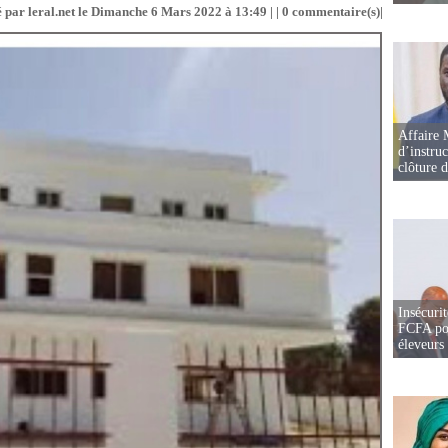
 par leral.net le Dimanche 6 Mars 2022 à 13:49 | |
0
commentaire(s)|
Affaire 
d’instruc
clôture 
Insécurit
FCFA pou
éleveurs