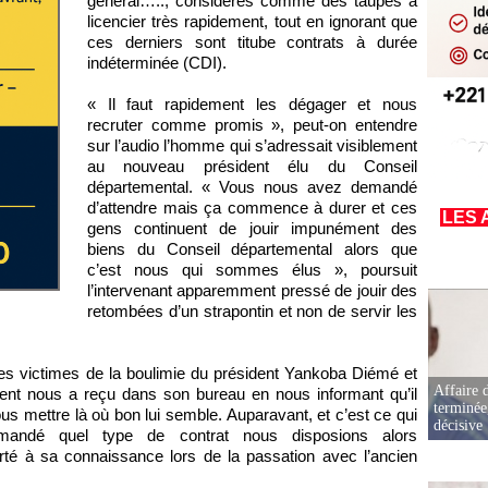
général….., considérés comme des taupes à
licencier très rapidement, tout en ignorant que
ces derniers sont titube contrats à durée
indéterminée (CDI).
« Il faut rapidement les dégager et nous
recruter comme promis », peut-on entendre
sur l’audio l’homme qui s’adressait visiblement
au nouveau président élu du Conseil
départemental. « Vous nous avez demandé
d’attendre mais ça commence à durer et ces
LES 
gens continuent de jouir impunément des
biens du Conseil départemental alors que
c’est nous qui sommes élus », poursuit
l’intervenant apparemment pressé de jouir des
retombées d’un strapontin et non de servir les
les victimes de la boulimie du président Yankoba Diémé et
Affaire d
ent nous a reçu dans son bureau en nous informant qu’il
terminée
 nous mettre là où bon lui semble. Auparavant, et c’est ce qui
décisive
mandé quel type de contrat nous disposions alors
orté à sa connaissance lors de la passation avec l’ancien