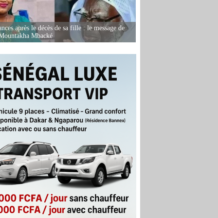
nces après le décès de sa fille : le message de
 Mountakha Mbacké