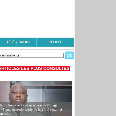
TÉLÉ / RADIO
PEOPLE
ARTICLES LES PLUS CONSULTÉS
dent Diomaye Faye se sépare de Ndiaga
: l’ancien responsable de la DED réagit et
on bilan