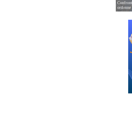
Confront
ordonne 