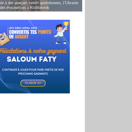
ée à des attaques russes quotidiennes, l'Ukraine
des évacuations à Kramatorsk