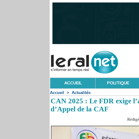
ACCUEIL
POLITIQUE
Accueil
>
Actualités
CAN 2025 : Le FDR exige l’a
d’Appel de la CAF
Rédigé