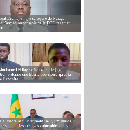
dent Diomaye Faye se sépare de Ndiaga
: l’ancien responsable de la DED réagit et
on bilan
Mouhamed Ndiaye « Sonko » : le juge
tion ordonne une liberté provisoire après la
de l’enquête
é alimentaire : l’État mobilise 7,2 milliards
r soutenir les ménages vulnérables et les