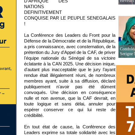
éleveurs
D’AFRIQUE DES
NATIONS
DEFINITIVEMENT
CONQUISE PAR LE PEUPLE SENEGALAIS
!
La Conférence des Leaders du Front pour la
Défense de la Démocratie et de la République,
a pris connaissance, avec consternation, de la
Condoléa
prétention du Jury d'Appel de la CAF, de priver
Serigne
l'équipe nationale du Sénégal de sa victoire
éclatante à la CAN 2025. Une décision inique,
d'autant plus inacceptable que le jury l’ayant
rendue était illégalement réuni, de nombreux
membres ayant, suite à sa diffusion, déclaré
publiquement n'avoir pas été dûment
convoqués. Une décision en conséquence
nulle et non avenue, que la CAF devrait, en
toute logique et sans délai, annuler pour
espérer conserver ce qui lui reste de
crédibilité.
En tout état de cause, la Conférence des
Leaders exprime sa totale solidarité avec les