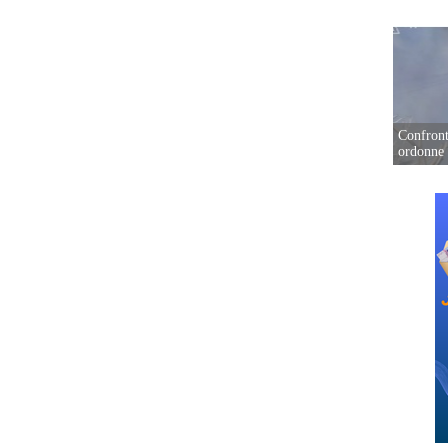
Confront
ordonne 