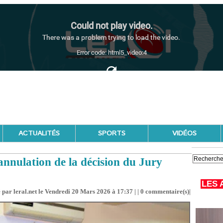
ACTUALITÉS
SPORTS
VIDÉOS
nnulation de la décision du Jury
LES 
 par leral.net le Vendredi 20 Mars 2026 à 17:37 | |
0
commentaire(s)|