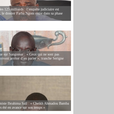
es 125 milliards : l’enquête judiciaire est
, le dossier Farba Ngom entre dans sa phase
e sur Sangomar : « Ceux qui ne sont pas
oivent arrêter d’en parler », tranche Serigne
miste Ibrahima Sall : « Cheikh Ahmadou Bamba
rs été en avance sur son temps »