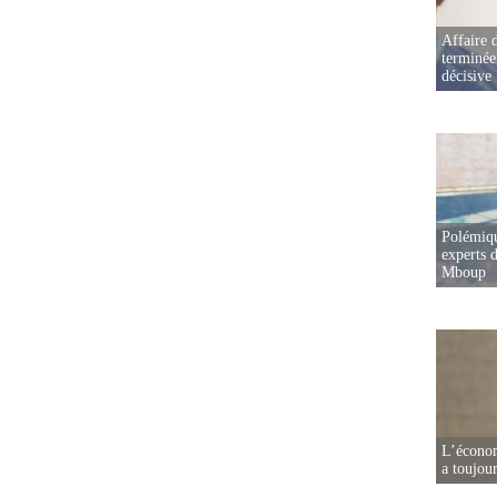
Affaire d
terminée
décisive
Polémiqu
experts d
Mboup
L’écono
a toujou