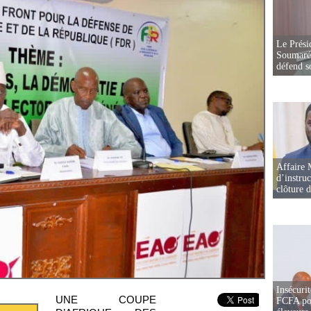
Le Prési
Soumaré 
défend s
Affaire 
d’instruc
clôture 
Insécurit
UNE COUPE
FCFA pou