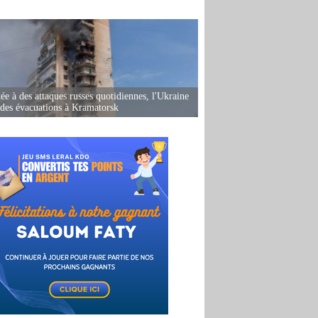
ée à des attaques russes quotidiennes, l'Ukraine
des évacuations à Kramatorsk