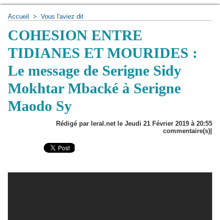
Accueil
>
Vous l'aviez dit
COHESION ENTRE
TIDIANES ET MOURIDES :
Le message de Serigne Sidy
Mokhtar Mbacké à Serigne
Maodo Sy
Rédigé par leral.net le Jeudi 21 Février 2019 à 20:55
commentaire(s)|