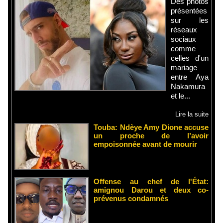
Des photos
présentées
sur les
réseaux
sociaux
comme
celles d'un
mariage
entre Aya
Nakamura
et le...
Lire la suite
Touba: Ndèye Amy Dione accuse
un proche de l’avoir
empoisonnée avant de mourir
Offense au chef de l'État:
amignou Darou et deux co-
prévenus condamnés