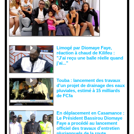
es et aux
tentatives
de
récupératio
n visant à
semer le
doute...
Limogé par Diomaye Faye,
réaction à chaud de Kilifeu :
"J'ai reçu une balle réelle quand
j'ai..."
Touba : lancement des travaux
d’un projet de drainage des eaux
pluviales, estimé à 15 milliards
de FCfa ‎
En déplacement en Casamance :
Le Président Bassirou Diomaye
Faye a procédé au lancement
officiel des travaux d’entretien
pluriannuels de la route