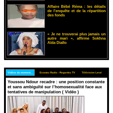
Affaire Bébé Réma : les détails
de l'enquête et de la répartition
des fonds
« Je ne trouverai plus jamais un
autre mari », affirme Sokhna
Aïda Diallo
Vidéos du moment...
Ecoutez Radio - Regardez TV
Télévision Leral
Rep
Youssou Ndour recadre : une position constante
et sans ambiguïté sur l’homosexualité face aux
tentatives de manipulation ( Vidéo )
Face aux
interprétati
ons
malveillant