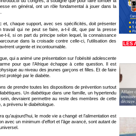
ntroductif du congrès, a souligné que pour faire tomber la
presse en général, ont un rôle fondamental à jouer dans la
.
lic et, chaque support, avec ses spécificités, doit présenter
ravail qui ne peut se faire, a-t-il dit, que par la presse
me-t-il, si on part du principe selon lequel, la connaissance
rcourue dans la croisade contre celle-ci, l’utilisation des
LES 
vèrent urgente et incontournable.
ue, qui a animé une présentation sur l’obésité adolescente
larme pour que l’Afrique échappe à cette question. Il est
 physique au niveau des jeunes garçons et filles. Et de faire
st protégé par le diabète.
ions de prendre toutes les dispositions de prévention surtout
Affaire d
diabétiques. Un diabétique dans une famille, un hypertendu
terminée
 sein, devraient permettre au reste des membres de cette
décisive
é, a prévenu le diabétologue.
ra qu’aujourd’hui, le mode vie a changé et l’alimentation est
n avec un minimum d’effort et l’âge avancé, sont autant de
universel.