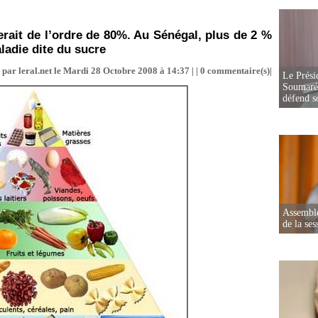
erait de l’ordre de 80%. Au Sénégal, plus de 2 %
ladie dite du sucre
 par leral.net le Mardi 28 Octobre 2008 à 14:37 | |
0
commentaire(s)|
Le Prési
Soumaré 
défend s
Assemblé
de la ses