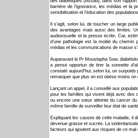
des diabétiques (Assad), dans son rapport i
barrière de l’ignorance, les médias et la 
sensibilisation et l’éducation des populations
Il s’agit, selon lui, de toucher un large pub
des avantages mais aussi des limites. Un t
audiovisuelle et la presse écrite. Car, esti
d’une pathologie est la moitié du chemin pa
médias et les communications de masse s’a
Auparavant le Pr Moustapha Sow, diabétolog
a pensé opportun de tirer la sonnette d’a
constaté aujourd’hui, selon lui, un surpoids
remarquer que plus on est obèse moins on e
Lançant un appel, il a conseillé aux populat
pour les familles qui vivent déjà avec des 
ou encore une sœur atteinte du cancer du
même famille de surveiller leur état de sant
Expliquant les causes de cette maladie, il di
devenue grasse et sucrée. La sédentarisatio
facteurs qui ajoutent aux risques de ce mal 