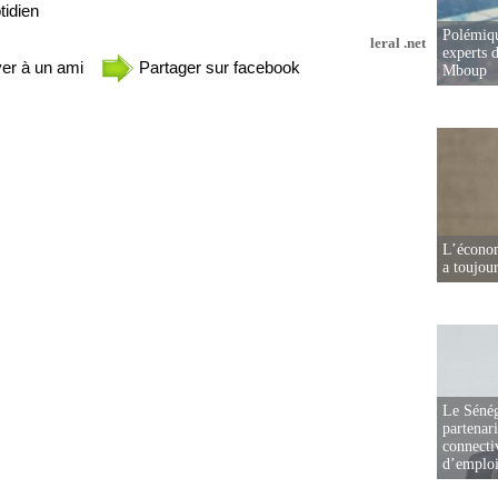
idien
Polémiqu
leral .net
experts d
er à un ami
Partager sur facebook
Mboup
L’écono
a toujou
Le Sénég
partenar
connectiv
d’emplo