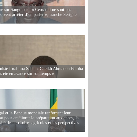
e sur Sangomar : « Ceux qui ne sont pas
oivent arrêter d’en parler », tranche Serigne
miste Ibrahima Sall : « Cheikh Ahmadou Bamba
rs été en avance sur son temps »
al et la Banque mondiale renforcent leur
iat pour améliorer la préparation aux chocs, la
ité des territoires agricoles et les perspectives
i