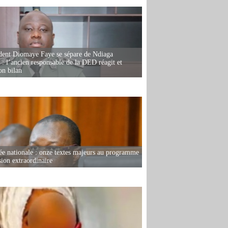
dent Diomaye Faye se sépare de Ndiaga
: l’ancien responsable de la DED réagit et
on bilan
e nationale : onze textes majeurs au programme
sion extraordinaire