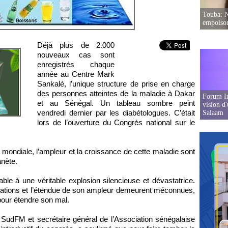
Touba: N
empoison
Déjà plus de 2.000
nouveaux cas sont
enregistrés chaque
année au Centre Mark
Sankalé, l’unique structure de prise en charge
des personnes atteintes de la maladie à Dakar
Forum In
et au Sénégal. Un tableau sombre peint
vision d
vendredi dernier par les diabétologues. C’était
Salaam
lors de l’ouverture du Congrès national sur le
mondiale, l’ampleur et la croissance de cette maladie sont
anète.
le à une véritable explosion silencieuse et dévastatrice.
ications et l’étendue de son ampleur demeurent méconnues,
pour étendre son mal.
SudFM et secrétaire général de l’Association sénégalaise