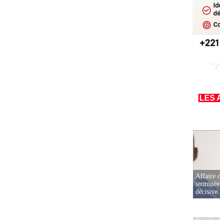
LES 
Affaire d
terminée
décisive