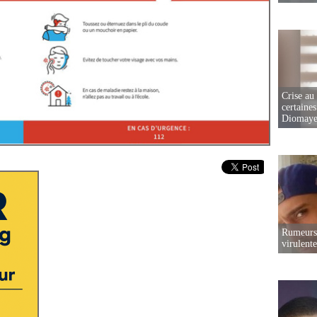
Crise au
certaines
Diomaye
Rumeurs 
virulent