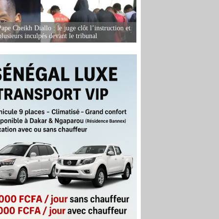
ape Cheikh Diallo : le juge clôt l’instruction et
lusieurs inculpés devant le tribunal