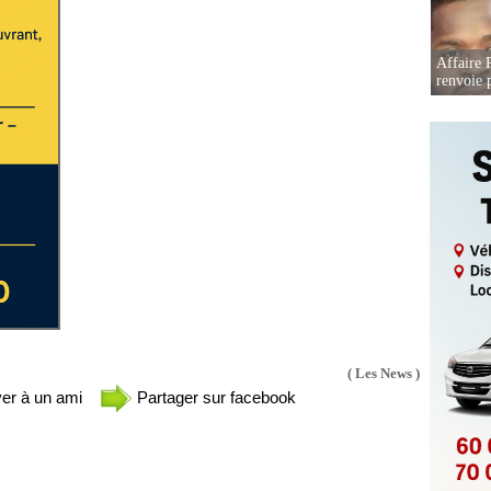
Affaire P
renvoie p
( Les News )
er à un ami
Partager sur facebook