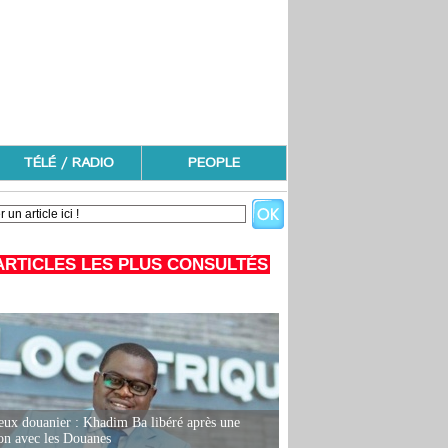
TÉLÉ / RADIO
PEOPLE
ARTICLES LES PLUS CONSULTÉS
eux douanier : Khadim Ba libéré après une
ion avec les Douanes