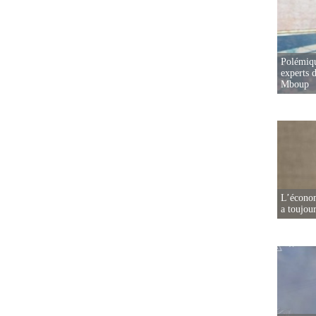
Polémiqu
experts d
Mboup
L’écono
a toujou