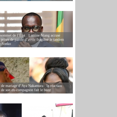
 sommet de l’État : Lamine Niang accuse
 prises de parole d’avoir fragilisé le tandem
-Sonko
de mariage d’Aya Nakamura : la réaction
e de son ex-compagnon fait le buzz