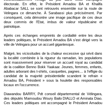
électorale. En effet, le Président Amadou BA et Khalifa
Ababacar SALL se sont retrouvés ensemble sur la route de
Velingara ce dimanche. À Sarabassi plus précisément. Par
conséquent, cela démontre une image pacifique de ces deux
deux commis de l’Etat, imbus de valeur républicaine et
patriotique.
Après ces échanges empreints de cordialité entre les deux
leaders politiques, le Président Amadou BA s’est dirigé vers la
ville de Velingara pour un accueil gigantesque.
Malgré, les vicissitudes de la chaleur excessive qui sévit dans
la localité combinée à la rigueur du ramadan, les populations
sont massivement pour réserver un accueil royal au candidat
de la coalition Benno Bokk Yaakaar. Jeunes, femmes, enfants,
adultes arborant des t-shirts, casquettes, pagnes… à l’effigie du
candidat de la majorité présidentielle scandent le refrain «
Amadou BA, Président » sous la houlette des responsables
locaux en l’occurrence.
Diawandou BARRY, Pdt conseil départemental de Vélingara,
des députés Mamoudou Woury Bailo DIALLO et Aminata Diao.
Ces leaders politiques ont accompagné le Président Amadou