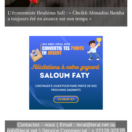
L’économiste Ibrahima Sall : « Cheikh Ahmadou Bamba
a toujours été en avance sur son temps »
Contactez - nous ( Email : leral@leral.net ou
pub@leral.net ) Service Commercial : + 22178 323 05