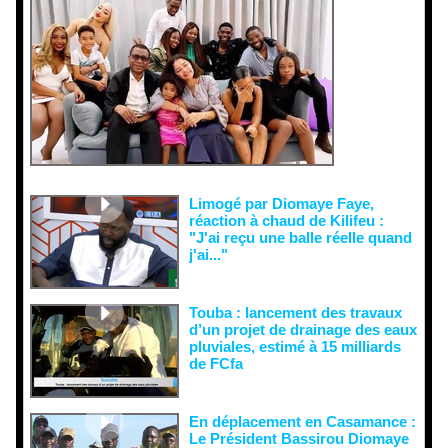
interprétati
ons
malveillant
es et aux
tentatives
de
récupératio
n visant à
semer le
doute...
Limogé par Diomaye Faye,
réaction à chaud de Kilifeu :
"J'ai reçu une balle réelle quand
j'ai..."
Touba : lancement des travaux
d’un projet de drainage des eaux
pluviales, estimé à 15 milliards
de FCfa ‎
En déplacement en Casamance :
Le Président Bassirou Diomaye