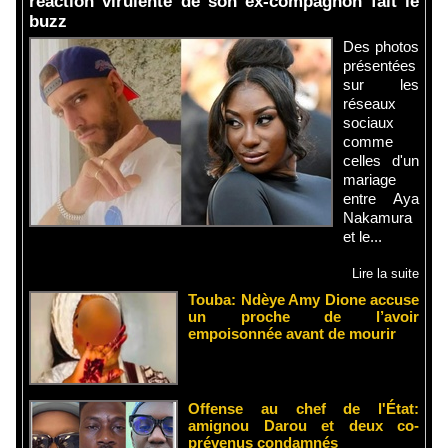
réaction virulente de son ex-compagnon fait le
buzz
Des photos
présentées
sur les
réseaux
sociaux
comme
celles d'un
mariage
entre Aya
Nakamura
et le...
Lire la suite
Touba: Ndèye Amy Dione accuse
un proche de l’avoir
empoisonnée avant de mourir
Offense au chef de l'État:
amignou Darou et deux co-
prévenus condamnés