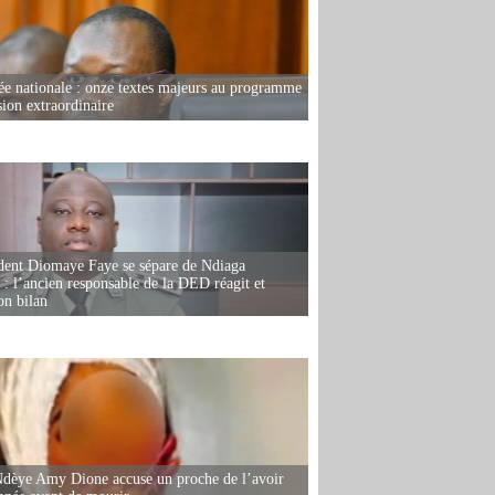
e nationale : onze textes majeurs au programme
sion extraordinaire
dent Diomaye Faye se sépare de Ndiaga
: l’ancien responsable de la DED réagit et
on bilan
dèye Amy Dione accuse un proche de l’avoir