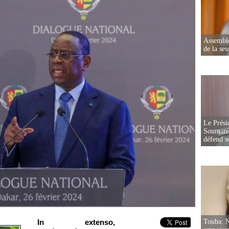
Assemblé
de la ses
Le Prési
Soumaré 
défend s
In extenso,
Touba: N