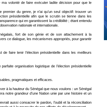
qué ma volonté de faire exécuter ladite décision pour que le
 premier du genre, je n’ai qu’un seul objectif: trouver un
tion présidentielle afin que le scrutin se tienne dans les
ansparence qui en garantissent la crédibilité ; étant entendu
bservation nationale et internationale.
égalais, fort de son génie et de son attachement à la
travers ce dialogue, les mécanismes appropriés, pour garantir
e faire tenir l’élection présidentielle dans les meilleurs
arfaite organisation logistique de l’élection présidentielle
sables, pragmatiques et efficaces.
ever à la hauteur du Sénégal que nous voulons : un Sénégal
mera notre grandeur d’une Nation unie par une histoire et un
it aussi consacrer le pardon, l’oubli et la réconciliation
ionale et à la poursuite de nos efforts de développement.