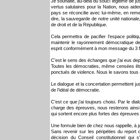
Je souhaite, au-delà du souci légitime de just
vertus salutaires pour la Nation, nous aide
pays se réconcilie avec lui-même, en remett
dire, la sauvegarde de notre unité nationale,
de droit et de la République.
Cela permettra de pacifier l’espace politi
maintenir le rayonnement démocratique de
esprit conformément à mon message du 3 fé
C’est le sens des échanges que j’ai eus de
Toutes les démocraties, même censées être l
ponctués de violence. Nous le savons tous e
Le dialogue et la concertation permettent ju
de l’idéal de démocratie.
C’est ce que j’ai toujours choisi. Par le di
charge des épreuves, nous resterons ainsi 
qui sortent encore plus fortes des épreuves 
Une formule bien de chez nous rappelle, 
Sans revenir sur les péripéties du report d
décision du Conseil constitutionnel qui