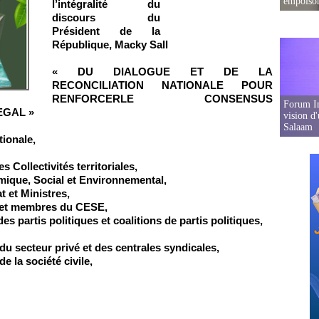
empoison
l’intégralité du
discours du
Président de la
République, Macky Sall
« DU DIALOGUE ET DE LA
RECONCILIATION NATIONALE POUR
RENFORCERLE CONSENSUS
Forum In
EGAL »
vision d
Salaam
tionale,
Collectivités territoriales,
mique, Social et Environnemental,
 et Ministres,
, et membres du CESE,
 partis politiques et coalitions de partis politiques,
u secteur privé et des centrales syndicales,
 la société civile,