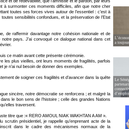
ice et de redevabilité, que l’amnistie et le pardon, par leurs
nt à surmonter ces moments difficiles, afin que notre cher
ant toutes ses forces vives autour de l’essentiel : c’est à
 toutes sensibilités confondues, et la préservation de l’Etat
que, de raffermir davantage notre cohésion nationale et de
L’écono
 notre pays. J’ai convoqué ce dialogue national dans cet
a toujou
vrier.
puis ce matin avant cette présente cérémonie.
es plus vieilles, ont leurs moments de fragilités, parfois
t je n’ai nul besoin de donner des exemples.
stement de soigner ces fragilités et d’avancer dans la quête
Le Sénég
partenar
connectiv
alogue sincère, notre démocratie se renforcera ; et malgré la
d’emplo
dans le bon sens de l’histoire ; celle des grandes Nations
qu’elles traversent.
à juste titre que :« RERO AMOUL NIAK WAKHTAN A AM ».
u scrutin présidentiel, je rappelle qu’enprenant acte de la
 s’inscrit dans le cadre des mécanismes normaux de la