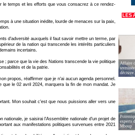
r le temps et les efforts que vous consacrez à ce rendez-
LES 
mps à une situation inédite, lourde de menaces sur la paix,
ation.
nts d’adversité auxquels il faut savoir mettre un terme, par
upérieur de la nation qui transcende les intérêts particuliers
ndemains incertains.
e ; parce que la vie des Nations transcende la vie politique
Affaire d
sabilités et de la patrie.
terminée
décisive
mon propos, réaffirmer que je n’ai aucun agenda personnel.
tte que le 02 avril 2024, marquera la fin de mon mandat. Je
rtant. Mon souhait c’est que nous puissions aller vers une
Polémiqu
on nationale, je saisirai l’Assemblée nationale d’un projet de
experts d
pportant aux manifestations politiques survenues entre 2021
Mboup