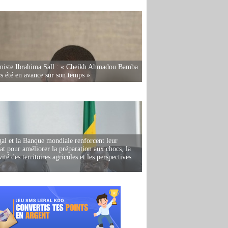
miste Ibrahima Sall : « Cheikh Ahmadou Bamba
rs été en avance sur son temps »
al et la Banque mondiale renforcent leur
iat pour améliorer la préparation aux chocs, la
ité des territoires agricoles et les perspectives
i