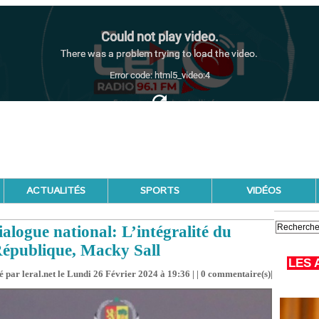
ACTUALITÉS
SPORTS
VIDÉOS
logue national: L’intégralité du
 République, Macky Sall
LES 
 par leral.net le Lundi 26 Février 2024 à 19:36 | |
0
commentaire(s)|