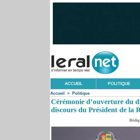
ACCUEIL
POLITIQUE
Accueil
>
Politique
Cérémonie d’ouverture du dia
discours du Président de la
Rédigé