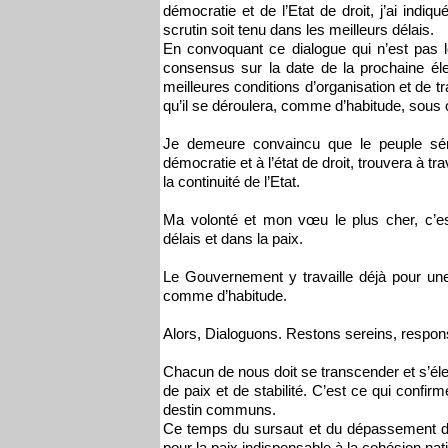
démocratie et de l’Etat de droit, j’ai indi
scrutin soit tenu dans les meilleurs délais.
En convoquant ce dialogue qui n’est pas le
consensus sur la date de la prochaine élec
meilleures conditions d’organisation et de tr
qu’il se déroulera, comme d’habitude, sous o
Je demeure convaincu que le peuple sén
démocratie et à l’état de droit, trouvera à 
la continuité de l’Etat.
Ma volonté et mon vœu le plus cher, c’est d
délais et dans la paix.
Le Gouvernement y travaille déjà pour une p
comme d’habitude.
Alors, Dialoguons. Restons sereins, respon
Chacun de nous doit se transcender et s’él
de paix et de stabilité. C’est ce qui confir
destin communs.
Ce temps du sursaut et du dépassement devra
pour la paix indispensable à la cohésion nat