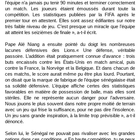
l’équipe n’a jamais pu tenir 90 minutes et terminer correctement
un match. Les joueurs étaient émoussés durant toute la
compétition. Les statistiques publiées par la FIFA après le
premier tour en attestent. Elles sont assez édifiantes sur notre
très faible niveau de jeu. C’est presque un miracle que l’équipe
ait atteint les seizièmes de finale », a-t-il écrit.
Pape Alé Niang a ensuite pointé du doigt les nombreuses
lacunes défensives des Lions.« Une défense, véritable
passoire. L’addition était pratiquement connue d’avance : trois
buts encaissés contre les États-Unis en match amical, puis
contre la France, la Norvège et la Belgique. Et dans chacun de
ces matchs, le score aurait même pu être plus lourd. Pourtant,
on disait que la marque de fabrique de l’équipe sénégalaise était
sa solidité défensive. L’équipe affiche certes des statistiques
favorables en matière de possession de balle, mais elles sont
stériles. Elle ne représente aucun danger pour l’adversaire.
Nous jouons le plus souvent dans notre propre moitié de terrain
avec un jeu qui frise la suffisance, pour ne pas dire l’insolence.
Un jeu sans grande inspiration, à la limite trop prévisible », a-t-il
dénoncé.
Selon lui, le Sénégal ne pouvait pas rivaliser avec les grandes
nations dans ces conditions. « En haute compétition, tu ne peux