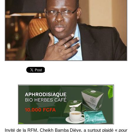
Invité de la RFM, Cheikh Bamba Dièye, a surtout plaidé «
pour