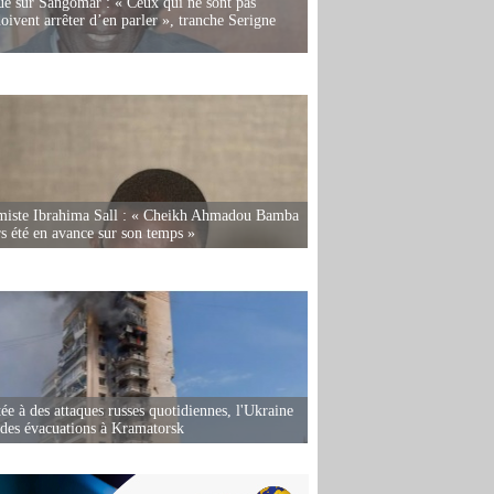
e sur Sangomar : « Ceux qui ne sont pas
oivent arrêter d’en parler », tranche Serigne
miste Ibrahima Sall : « Cheikh Ahmadou Bamba
rs été en avance sur son temps »
ée à des attaques russes quotidiennes, l'Ukraine
des évacuations à Kramatorsk