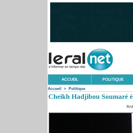
ACCUEIL
POLITIQUE
Accueil
>
Politique
Cheikh Hadjibou Soumaré éc
Réd