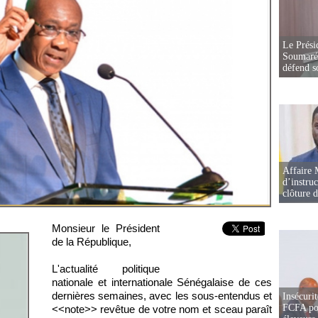
Le Prési
Soumaré 
défend s
Affaire 
d’instruc
clôture 
Monsieur le Président
de la République,
L'actualité politique
nationale et internationale Sénégalaise de ces
dernières semaines, avec les sous-entendus et
Insécurit
FCFA pou
<<note>> revêtue de votre nom et sceau paraît