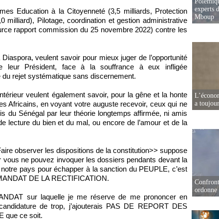
Polémiqu
experts d
es Education à la Citoyenneté (3,5 milliards, Protection
Mboup
 milliard), Pilotage, coordination et gestion administrative
 (source rapport commission du 25 novembre 2022) contre les
 Diaspora, veulent savoir pour mieux juger de l’opportunité
 leur Président, face à la souffrance à eux infligée
e du rejet systématique sans discernement.
intérieur veulent également savoir, pour la gêne et la honte
L’écono
tres Africains, en voyant votre auguste recevoir, ceux qui ne
a toujou
is du Sénégal par leur théorie longtemps affirmée, ni amis
de lecture du bien et du mal, ou encore de l’amour et de la
aire observer les dispositions de la constitution>> suppose
ar vous ne pouvez invoquer les dossiers pendants devant la
de notre pays pour échapper à la sanction du PEUPLE, c’est
 le MANDAT DE LA RECTIFICATION.
Confront
ordonne 
DAT sur laquelle je me réserve de me prononcer en
de candidature de trop, j’ajouterais PAS DE REPORT DES
ue ce soit.