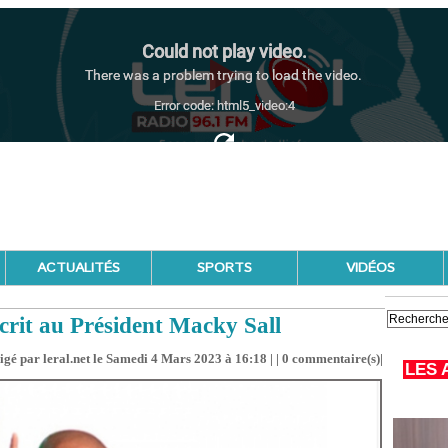
ACTUALITÉS
SPORTS
VIDÉOS
rit au Président Macky Sall
igé par leral.net le Samedi 4 Mars 2023 à 16:18 | |
0
commentaire(s)|
LES 