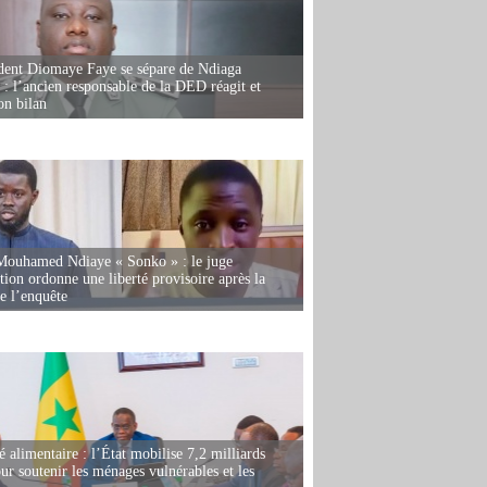
dent Diomaye Faye se sépare de Ndiaga
: l’ancien responsable de la DED réagit et
on bilan
Mouhamed Ndiaye « Sonko » : le juge
tion ordonne une liberté provisoire après la
de l’enquête
é alimentaire : l’État mobilise 7,2 milliards
r soutenir les ménages vulnérables et les