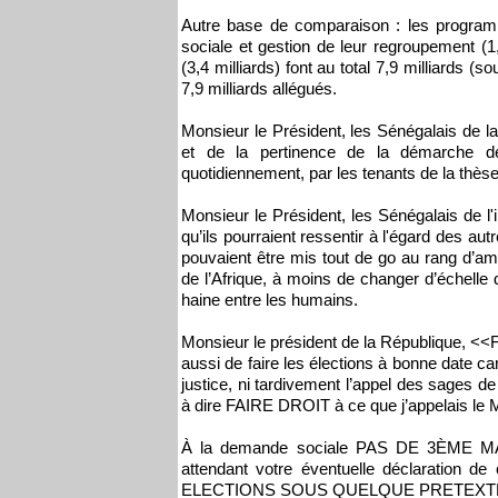
Autre base de comparaison : les programm
sociale et gestion de leur regroupement (1,0
(3,4 milliards) font au total 7,9 milliards
7,9 milliards allégués.
Monsieur le Président, les Sénégalais de la
et de la pertinence de la démarche de
quotidiennement, par les tenants de la thès
Monsieur le Président, les Sénégalais de l'
qu’ils pourraient ressentir à l'égard des au
pouvaient être mis tout de go au rang d’am
de l’Afrique, à moins de changer d’échelle 
haine entre les humains.
Monsieur le président de la République, <<F
aussi de faire les élections à bonne date c
justice, ni tardivement l’appel des sages 
à dire FAIRE DROIT à ce que j’appelais
À la demande sociale PAS DE 3ÈME MAN
attendant votre éventuelle déclaration 
ELECTIONS SOUS QUELQUE PRETEXTE q