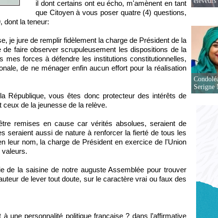
éleveurs
il dont certains ont eu écho, m'amènent en tant
que Citoyen à vous poser quatre (4) questions,
 dont la teneur:
, je jure de remplir fidèlement la charge de Président de la
de faire observer scrupuleusement les dispositions de la
s mes forces à défendre les institutions constitutionnelles,
ationale, de ne ménager enfin aucun effort pour la réalisation
Condoléa
Serigne
la République, vous êtes donc protecteur des intérêts de
 ceux de la jeunesse de la relève.
 être remises en cause car vérités absolues, seraient de
s seraient aussi de nature à renforcer la fierté de tous les
n leur nom, la charge de Président en exercice de l'Union
s valeurs.
oie de la saisine de notre auguste Assemblée pour trouver
auteur de lever tout doute, sur le caractère vrai ou faux des
 une personnalité politique française ? dans l’affirmative