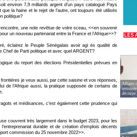
oit environ 7,9 milliards argent d’un pays catalogué Pays
ue la haine et le rejet de l’autre, ont toujours été utilisés
n politique?
 rencontre, une note revêtue de votre sceau, <<en souvenir
our un nouveau partenariat entre la France et l'Afrique>>?
LES 
éré, éclairez le Peuple Sénégalais avoir agi ès qualité de
e Chef de Parti politique et avec quel ARGENT?
ogique du report des élections Présidentielles prévues en
frontières je veux aussi, par cette saisine et vos réponses,
Affaire d
lui de l’Afrique aussi, la pratique supposée de certains de
terminée
e.
décisive
 ragots et médisances, c’est également cette prudence qui
se couvrent très largement dans le budget 2023, pour les
’entreprenariat durable et de création d’emplois décents
rapport commission du 25 novembre 2022>>.