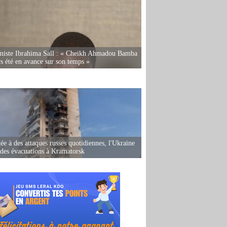
miste Ibrahima Sall : « Cheikh Ahmadou Bamba
rs été en avance sur son temps »
ée à des attaques russes quotidiennes, l'Ukraine
des évacuations à Kramatorsk