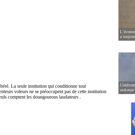
L’écono
a toujou
Confront
ordonne 