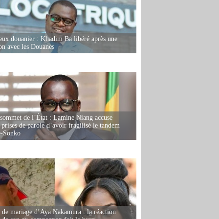
eux douanier : Khadim Ba libéré après une
ion avec les Douanes
 sommet de l’État : Lamine Niang accuse
 prises de parole d’avoir fragilisé le tandem
-Sonko
de mariage d’Aya Nakamura : la réaction