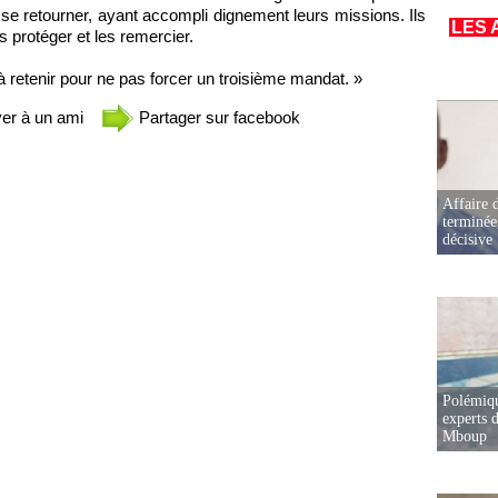
s se retourner, ayant accompli dignement leurs missions. Ils
LES 
es protéger et les remercier.
 retenir pour ne pas forcer un troisième mandat. »
er à un ami
Partager sur facebook
Affaire d
terminée
décisive
Polémiqu
experts d
Mboup