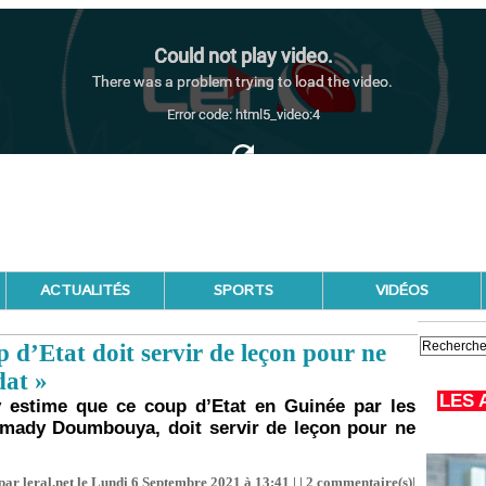
ACTUALITÉS
SPORTS
VIDÉOS
d’Etat doit servir de leçon pour ne
dat »
LES 
 estime que ce coup d’Etat en Guinée par les
mady Doumbouya, doit servir de leçon pour ne
par leral.net le Lundi 6 Septembre 2021 à 13:41 | |
2
commentaire(s)|