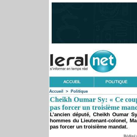
ACCUEIL
POLITIQUE
Accueil
>
Politique
Cheikh Oumar Sy: « Ce coup 
pas forcer un troisième man
L’ancien député, Cheikh Oumar Sy
hommes du Lieutenant-colonel, Ma
pas forcer un troisième mandat.
Rédigé 