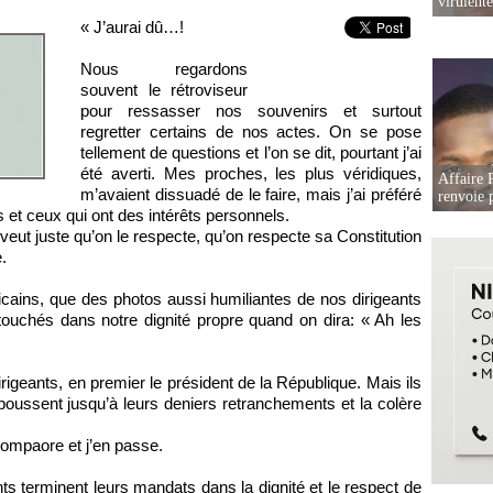
virulent
« J’aurai dû…!
Nous regardons
souvent le rétroviseur
pour ressasser nos souvenirs et surtout
regretter certains de nos actes. On se pose
tellement de questions et l’on se dit, pourtant j’ai
été averti. Mes proches, les plus véridiques,
Affaire P
m’avaient dissuadé de le faire, mais j’ai préféré
renvoie p
s et ceux qui ont des intérêts personnels.
veut juste qu’on le respecte, qu’on respecte sa Constitution
.
cains, que des photos aussi humiliantes de nos dirigeants
uchés dans notre dignité propre quand on dira: « Ah les
irigeants, en premier le président de la République. Mais ils
oussent jusqu’à leurs deniers retranchements et la colère
ompaore et j’en passe.
s terminent leurs mandats dans la dignité et le respect de