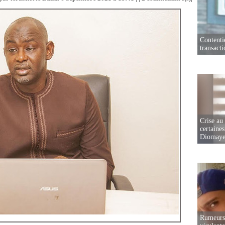
Contenti
transact
Crise au
certaines
Diomaye
Rumeurs 