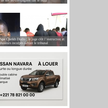
e de son ex-compagnon fait le buzz
ape Cheikh Diallo : le juge clôt l’instruction et
lusieurs inculpés devant le tribunal