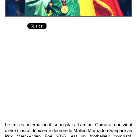
Le milieu international sénégalais Lamine Camara qui vient
d’être classé deuxième derrière le Malien Mamadou Sangaré au
Prix Marc-Vivien Foé 2026, est un footballeur combatif,