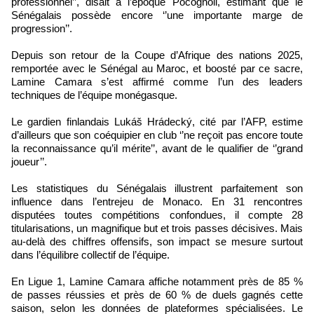
professionnel’’, disait à l’époque Pocognoli, estimant que le
Sénégalais possède encore ‘’une importante marge de
progression’’.
Depuis son retour de la Coupe d’Afrique des nations 2025,
remportée avec le Sénégal au Maroc, et boosté par ce sacre,
Lamine Camara s’est affirmé comme l’un des leaders
techniques de l’équipe monégasque.
Le gardien finlandais Lukáš Hrádecký, cité par l’AFP, estime
d’ailleurs que son coéquipier en club ‘’ne reçoit pas encore toute
la reconnaissance qu’il mérite’’, avant de le qualifier de ‘’grand
joueur’’.
Les statistiques du Sénégalais illustrent parfaitement son
influence dans l’entrejeu de Monaco. En 31 rencontres
disputées toutes compétitions confondues, il compte 28
titularisations, un magnifique but et trois passes décisives. Mais
au-delà des chiffres offensifs, son impact se mesure surtout
dans l’équilibre collectif de l’équipe.
En Ligue 1, Lamine Camara affiche notamment près de 85 %
de passes réussies et près de 60 % de duels gagnés cette
saison, selon les données de plateformes spécialisées. Le