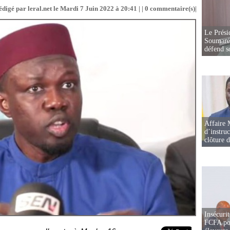
édigé par leral.net le Mardi 7 Juin 2022 à 20:41 | |
0
commentaire(s)|
Le Prési
Soumaré 
défend s
Affaire 
d’instruc
clôture 
Insécurit
FCFA pou