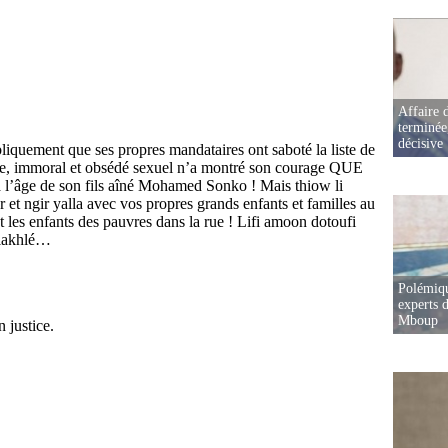
Affaire d
terminée
décisive
Polémiqu
experts d
Mboup