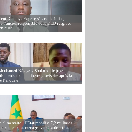
dent Diomaye Faye se sépare de Ndiaga
: l’ancien responsable de la DED réagit et
on bilan
Mouhamed Ndiaye « Sonko » : le juge
tion ordonne une liberté provisoire après la
de l’enquête
é alimentaire : l’État mobilise 7,2 milliards
r soutenir les ménages vulnérables et les