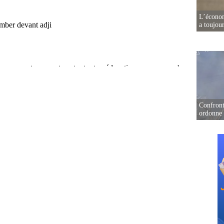
L’écono
a toujou
Confront
ordonne 