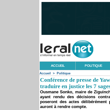
ACCUEIL
POLITIQUE
Accueil
>
Politique
Conférence de presse de Ya
traduire en justice les 7 sage
Ousmane Sonko, maire de Ziguincho
ayant rendu des décisions contra
poseront des actes délibérément po
auront à rendre compte.