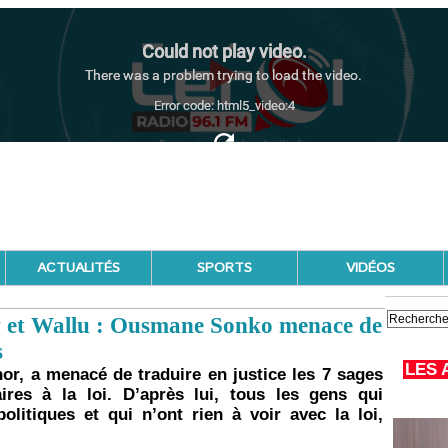
ACTUALITÉS
SPORTS
VIDÉOS
w et Wallu : Ousmane Sonko menace de
s
LES 
r, a menacé de traduire en justice les 7 sages
ires à la loi. D’après lui, tous les gens qui
litiques et qui n’ont rien à voir avec la loi,