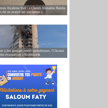
miste Ibrahima Sall : « Cheikh Ahmadou Bamba
rs été en avance sur son temps »
ée à des attaques russes quotidiennes, l'Ukraine
des évacuations à Kramatorsk