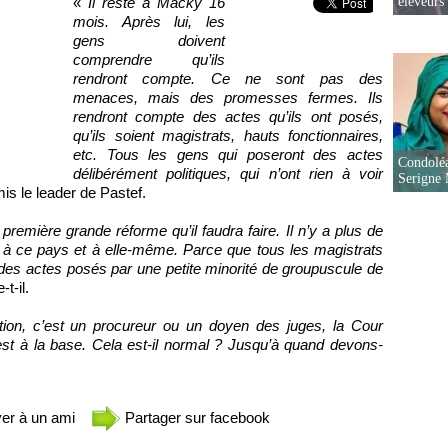
«
Il reste à Macky 16
éleveurs
mois. Après lui, les
gens doivent
comprendre qu’ils
rendront compte. Ce ne sont pas des
menaces, mais des promesses fermes. Ils
rendront compte des actes qu’ils ont posés,
qu’ils soient magistrats, hauts fonctionnaires,
etc. Tous les gens qui poseront des actes
Condoléa
délibérément politiques, qui n’ont rien à voir
Serigne
is le leader de Pastef.
a première grande réforme qu’il faudra faire. Il n’y a plus de
al à ce pays et à elle-même. Parce que tous les magistrats
 des actes posés par une petite minorité de groupuscule de
-t-il.
tion, c’est un procureur ou un doyen des juges, la Cour
est à la base. Cela est-il normal ? Jusqu’à quand devons-
er à un ami
Partager sur facebook