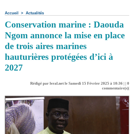
Accueil
>
Actualités
Conservation marine : Daouda
Ngom annonce la mise en place
de trois aires marines
hauturières protégées d’ici à
2027
Rédigé par leral.net le Samedi 15 Février 2025 à 10:36 | |
0
commentaire(s)|