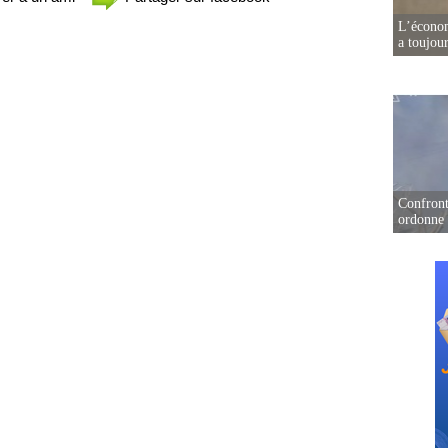
L’écono
a toujou
Confront
ordonne 