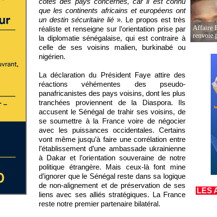
côtés des pays concernés, car il est connu
que les continents africains et européens ont
un destin sécuritaire lié
». Le propos est très
Affaire P
réaliste et renseigne sur l’orientation prise par
renvoie p
la diplomatie sénégalaise, qui est contraire à
celle de ses voisins malien, burkinabé ou
nigérien.
La déclaration du Président Faye attire des
réactions véhémentes des pseudo-
panafricanistes des pays voisins, dont les plus
tranchées proviennent de la Diaspora. Ils
accusent le Sénégal de trahir ses voisins, de
se soumettre à la France voire de négocier
avec les puissances occidentales. Certains
vont même jusqu’à faire une corrélation entre
l’établissement d’une ambassade ukrainienne
à Dakar et l’orientation souveraine de notre
politique étrangère. Mais ceux-là font mine
d’ignorer que le Sénégal reste dans sa logique
de non-alignement et de préservation de ses
LES 
liens avec ses alliés stratégiques. La France
reste notre premier partenaire bilatéral.