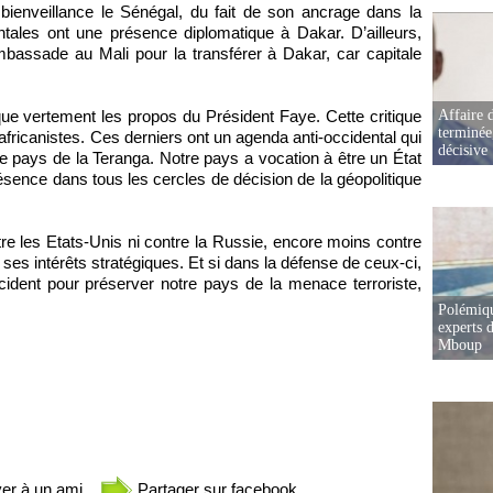
bienveillance le Sénégal, du fait de son ancrage dans la
tales ont une présence diplomatique à Dakar. D’ailleurs,
assade au Mali pour la transférer à Dakar, car capitale
que vertement les propos du Président Faye. Cette critique
Affaire d
terminée
africanistes. Ces derniers ont un agenda anti-occidental qui
décisive
e pays de la Teranga. Notre pays a vocation à être un État
présence dans tous les cercles de décision de la géopolitique
tre les Etats-Unis ni contre la Russie, encore moins contre
ses intérêts stratégiques. Et si dans la défense de ceux-ci,
ident pour préserver notre pays de la menace terroriste,
Polémiqu
experts d
Mboup
er à un ami
Partager sur facebook