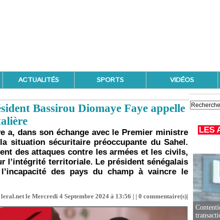
ACTUALITÉS
SPORTS
VIDÉOS
résident Bassirou Diomaye Faye appelle
alière
LES 
e a, dans son échange avec le Premier ministre
a situation sécuritaire préoccupante du Sahel.
ent des attaques contre les armées et les civils,
 l’intégrité territoriale. Le président sénégalais
 l’incapacité des pays du champ à vaincre le
leral.net le Mercredi 4 Septembre 2024 à 13:56 | |
0
commentaire(s)|
Contenti
transact