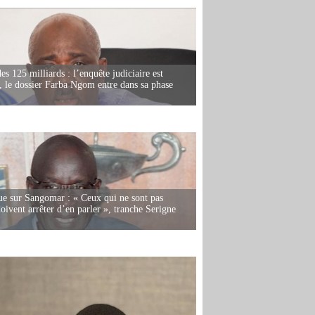
es 125 milliards : l’enquête judiciaire est
, le dossier Farba Ngom entre dans sa phase
e sur Sangomar : « Ceux qui ne sont pas
oivent arrêter d’en parler », tranche Serigne