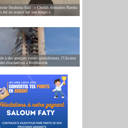
miste Ibrahima Sall : « Cheikh Ahmadou Bamba
rs été en avance sur son temps »
ée à des attaques russes quotidiennes, l'Ukraine
des évacuations à Kramatorsk