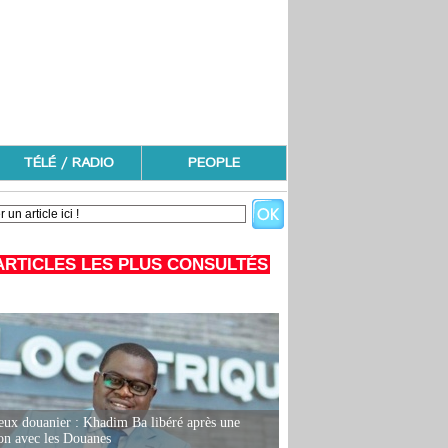
TÉLÉ / RADIO
PEOPLE
ARTICLES LES PLUS CONSULTÉS
eux douanier : Khadim Ba libéré après une
ion avec les Douanes