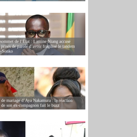
 sommet de l’État : Lamine Niang accuse
 prises de parole d’avoir fragilisé le tandem
-Sonko
de mariage d’Aya Nakamura : la réaction
e de son ex-compagnon fait le buzz