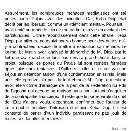
Assurément, les nombreuses menaces médiatisées ont été
prises par le Palais avec des pincettes. Car, Kéba Diop était
décrit par les libéraux, comme un «déficient mental». Pourtant, il
avait tenté au mois de juin de mettre fin à sa vie en avalant des
barbituriques. Ultime rebondissement dans cette affaire, Kéba
Diop, par ailleurs, poursuivi par sa banque pour des dettes qu’il
y a contractées, décide de mettre à exécution sa menace. Le
journal Le Matin avait analysé la démarche de M. Diop, par le
fait que «sa marche ne lui a pas servi à grand-chose dans ce
projet, puisque les portes du Palais lui sont restées fermées
après plusieurs tentatives. D’ailleurs, celles-ci lui ont valu un
séjour en détention assorti d’une condamnation en sursis. Mais
une telle épreuve n’a pas du tout ébranlé M. Diop, qui estime
avoir été victime d’arnaque de la part de la Fédération du Pds
de Bignona qui occupe sa maison sans pour autant s’acquitter
de la contrepartie financière». Il reste que le porte-parole du chef
de l’Etat n’a pas voulu, cependant, confirmer que l’auteur de
cette double tentative d’intrusion était bien Kéba Diop. Il s’est
contenté de parler d’«un individu paraissant ne pas jouir de
toutes ses facultés mentales».
leral .net