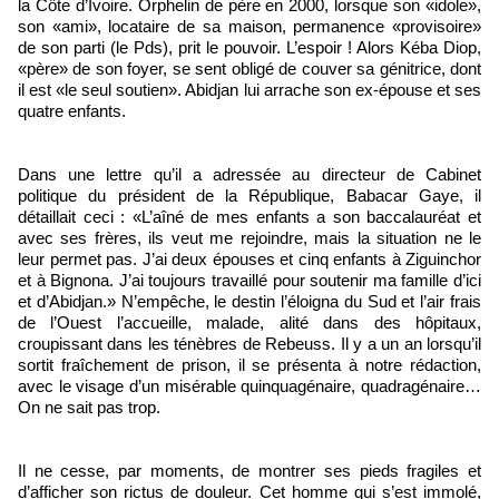
la Côte d’Ivoire. Orphelin de père en 2000, lorsque son «idole»,
son «ami», locataire de sa maison, permanence «provisoire»
de son parti (le Pds), prit le pouvoir. L’espoir ! Alors Kéba Diop,
«père» de son foyer, se sent obligé de couver sa génitrice, dont
il est «le seul soutien». Abidjan lui arrache son ex-épouse et ses
quatre enfants.
Dans une lettre qu’il a adressée au directeur de Cabinet
politique du président de la République, Babacar Gaye, il
détaillait ceci : «L’aîné de mes enfants a son baccalauréat et
avec ses frères, ils veut me rejoindre, mais la situation ne le
leur permet pas. J’ai deux épouses et cinq enfants à Ziguinchor
et à Bignona. J’ai toujours travaillé pour soutenir ma famille d’ici
et d’Abidjan.» N’empêche, le destin l’éloigna du Sud et l’air frais
de l’Ouest l’accueille, malade, alité dans des hôpitaux,
croupissant dans les ténèbres de Rebeuss. Il y a un an lorsqu’il
sortit fraîchement de prison, il se présenta à notre rédaction,
avec le visage d’un misérable quinquagénaire, quadragénaire…
On ne sait pas trop.
Il ne cesse, par moments, de montrer ses pieds fragiles et
d’afficher son rictus de douleur. Cet homme qui s’est immolé,