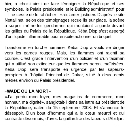
hier, a choisi ainsi de faire témoigner la République et ses
symboles, le Palais présidentiel et le Building administratif, pour
- il ne cesse de le rabâcher - «réclamer justice». D’après le site
Nettali.net, selon des témoignages recueillis sur place, la scène
a surpris même les gendarmes qui montaient la garde devant
les grilles du Palais de la République. Kéba Diop s’est aspergé
d’un liquide inflammable pour ensuite actionner un briquet.
Transformé en torche humaine, Kéba Diop a voulu se diriger
vers les gardes rouges. Mais, les flammes ont ralenti sa
course. C’est grâce l’intervention d’un policier et d’un taximan
qui a utilisé son extincteur que les flammes seront maîtrisées.
Kéba Diop sera transporté en urgence par les sapeurs-
pompiers à l’hôpital Principal de Dakar, situé à deux cents
mètres environ du Palais présidentiel.
«WADE OU LA MORT»
«J’ai perdu mon foyer, mes magasins de commerce, mon
honneur, ma dignité», sanglotait-il dans sa lettre au président de
la République, datée du 15 septembre 2008. Et s’annonce le
désespoir. D’un bout d’homme qui a le cœur meurtri et qui
contraste désormais, d’avec la gaillardise des labeurs d’Abidjan.