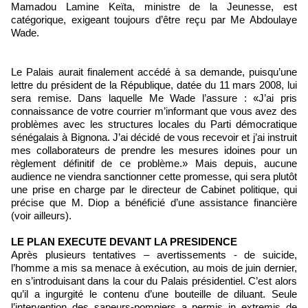
Mamadou Lamine Keïta, ministre de la Jeunesse, est
catégorique, exigeant toujours d’être reçu par Me Abdoulaye
Wade.
Le Palais aurait finalement accédé à sa demande, puisqu’une
lettre du président de la République, datée du 11 mars 2008, lui
sera remise. Dans laquelle Me Wade l’assure : «J’ai pris
connaissance de votre courrier m’informant que vous avez des
problèmes avec les structures locales du Parti démocratique
sénégalais à Bignona. J’ai décidé de vous recevoir et j’ai instruit
mes collaborateurs de prendre les mesures idoines pour un
règlement définitif de ce problème.» Mais depuis, aucune
audience ne viendra sanctionner cette promesse, qui sera plutôt
une prise en charge par le directeur de Cabinet politique, qui
précise que M. Diop a bénéficié d’une assistance financière
(voir ailleurs).
LE PLAN EXECUTE DEVANT LA PRESIDENCE
Après plusieurs tentatives – avertissements - de suicide,
l’homme a mis sa menace à exécution, au mois de juin dernier,
en s’introduisant dans la cour du Palais présidentiel. C’est alors
qu’il a ingurgité le contenu d’une bouteille de diluant. Seule
l’intervention des sapeurs-pompiers a permis in extremis de