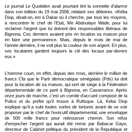
Le journal Le Quotidien avait pourtant tiré la sonnette d’alarme
dans son édition du 19 mai 2008, relatant ses déboires. «Kéba
Diop, disait-on, est à Dakar où il cherche, par tous les moyens,
à rencontrer le chef de l’Etat, Me Abdoulaye Wade, pour lui
réclamer l’argent que lui doivent des responsables libéraux de
Bignona. Ces derniers avaient pris en location sa maison pour
en faire une permanence. Mais, depuis le mois de mai de
l’année dernière, il ne voit plus la couleur de son argent. En plus,
ses locataires gardent toujours la clé des locaux par-devers
eux.»
L’homme court, en effet, depuis des mois, derrière le million de
francs Cfa que le Parti démocratique sénégalais (Pds) lui doit
pour la location de sa maison, qui sert de siège à la Fédération
départementale de ce parti à Bignona, en Casamance. Après
onze jours de marche, c’est un comité d’accueil composé de la
Police et du préfet qu’il trouve à Rufisque. Là, Kéba Diop
explique qu’il a subi toutes sortes de tortures avant de se voir
proposer par le chef de l’exécutif départemental, une enveloppe
de 500 mille francs pour rebrousser chemin. Son refus
d’empocher l’argent qui aurait été remis par Babacar Gaye,
directeur de Cabinet politique du président de la République et