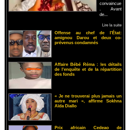
convaincue
. Avant
de...
Lire la suite
Offense au chef de l'État:
amignou Darou et deux co-
prévenus condamnés
Affaire Bébé Réma : les détails
de l'enquête et de la répartition
des fonds
« Je ne trouverai plus jamais un
autre mari », affirme Sokhna
Aïda Diallo
Prix africain Cedeao de