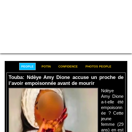
PEOPLE
POTIN
CONFIDENCE
PHOTOS PEOPLE
Touba: Ndèye Amy Dione accuse un proche de
l’avoir empoisonnée avant de mourir
Ndèye
Amy Dione
a-t-elle été
empoisonn
ée ? Cette
jeune
femme (29
ans) en est