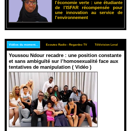
l’économie verte : une étudiante
de l’ISFAR récompensée pour
une innovation au service de
l’environnement
Vidéos du moment...
Ecoutez Radio - Regardez TV
Télévision Leral
Rep
Youssou Ndour recadre : une position constante
et sans ambiguïté sur l’homosexualité face aux
tentatives de manipulation ( Vidéo )
Face aux
interprétati
ons
malveillant
es et aux
tentatives
de
récupératio
n visant à
semer le
doute...