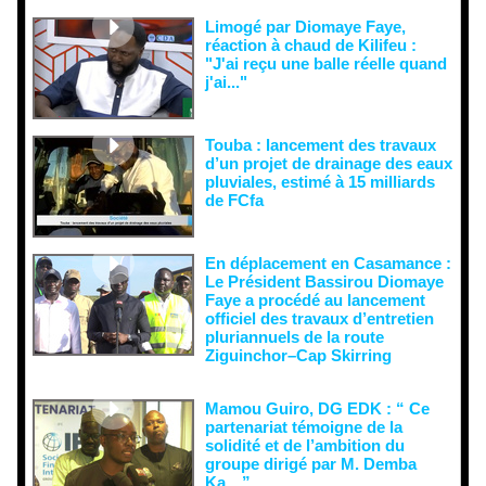
Limogé par Diomaye Faye,
réaction à chaud de Kilifeu :
"J'ai reçu une balle réelle quand
j'ai..."
Touba : lancement des travaux
d’un projet de drainage des eaux
pluviales, estimé à 15 milliards
de FCfa ‎
En déplacement en Casamance :
Le Président Bassirou Diomaye
Faye a procédé au lancement
officiel des travaux d’entretien
pluriannuels de la route
Ziguinchor–Cap Skirring
Mamou Guiro, DG EDK : “ Ce
partenariat témoigne de la
solidité et de l’ambition du
groupe dirigé par M. Demba
Ka…”