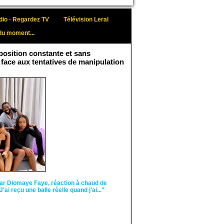
io - Regardez TV
Télévision Leral
du moment...
osition constante et sans
 face aux tentatives de manipulation
Face aux interprétations
malveillantes et aux
tentatives de
récupération visant à
semer le doute...
ar Diomaye Faye, réaction à chaud de
"J'ai reçu une balle réelle quand j'ai..."