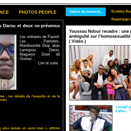
Ecoutez Rad
ENCE
PHOTOS PEOPLE
Vidéos du moment...
Reportage 
ou Darou et deux co-prévenus
Youssou Ndour recadre : une p
ambiguïté sur l’homosexualité
Les militants de Pastef-
( Vidéo )
Les Patriotes,
Mandoumbé Diop alias
Lamignou Darou,
Magueye Diaw dit
Oustaz...
Lire la suite
ma : les détails de l'enquête et de la
fonds
Limogé p
Kilifeu : 
i plus jamais un autre mari », affirme