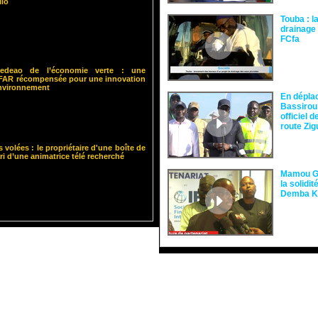
llo
Touba : l
drainage 
FCfa ‎
 Cedeao de l’économie verte : une
ISFAR récompensée pour une innovation
environnement
En dépla
Bassirou
officiel 
route Zi
s volées : le propriétaire d'une boîte de
ari d’une animatrice télé recherché
Mamou Gu
la solidi
Demba 