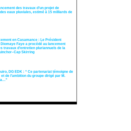
ancement des travaux d’un projet de
des eaux pluviales, estimé à 15 milliards de
cement en Casamance : Le Président
 Diomaye Faye a procédé au lancement
des travaux d’entretien pluriannuels de la
guinchor–Cap Skirring
iro, DG EDK : “ Ce partenariat témoigne de
té et de l’ambition du groupe dirigé par M.
Ka…”