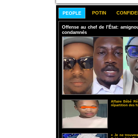
POTIN
CONFID
PEOPLE
Offense au chef de l'État: amign
condamnés
Affaire Bébé Ré
répartition des 
« Je ne trouvera