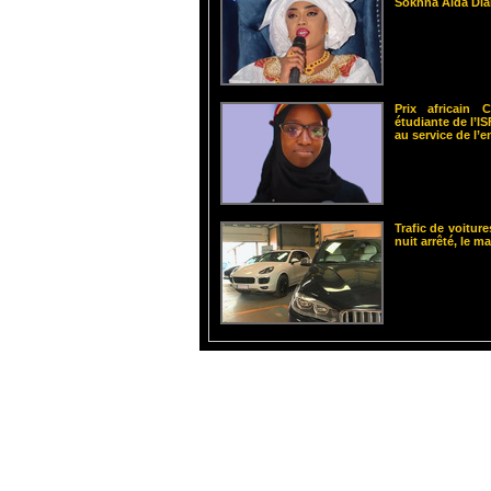
Sokhna Aïda Dia
Prix africain
étudiante de l’
au service de l’
Trafic de voiture
nuit arrêté, le m