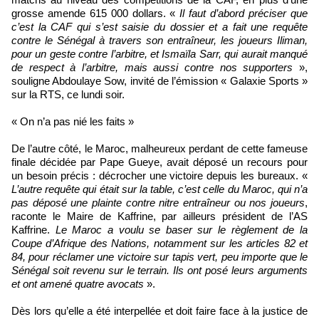
grosse amende 615 000 dollars. «
Il faut d’abord préciser que
c’est la CAF qui s’est saisie du dossier et a fait une requête
contre le Sénégal à travers son entraîneur, les joueurs Iliman,
pour un geste contre l’arbitre, et Ismaïla Sarr, qui aurait manqué
de respect à l’arbitre, mais aussi contre nos supporters
»,
souligne Abdoulaye Sow, invité de l’émission « Galaxie Sports »
sur la RTS, ce lundi soir.
« On n’a pas nié les faits »
De l’autre côté, le Maroc, malheureux perdant de cette fameuse
finale décidée par Pape Gueye, avait déposé un recours pour
un besoin précis : décrocher une victoire depuis les bureaux. «
L’autre requête qui était sur la table, c’est celle du Maroc, qui n’a
pas déposé une plainte contre nitre entraîneur ou nos joueurs
,
raconte le Maire de Kaffrine, par ailleurs président de l’AS
Kaffrine.
Le Maroc a voulu se baser sur le règlement de la
Coupe d’Afrique des Nations, notamment sur les articles 82 et
84, pour réclamer une victoire sur tapis vert, peu importe que le
Sénégal soit revenu sur le terrain. Ils ont posé leurs arguments
et ont amené quatre avocats
».
Dès lors qu’elle a été interpellée et doit faire face à la justice de