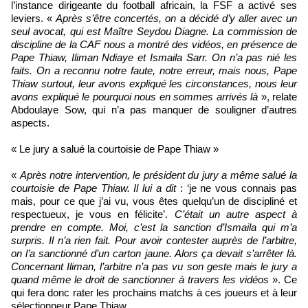
l’instance dirigeante du football africain, la FSF a activé ses
leviers. «
Après s’être concertés, on a décidé d’y aller avec un
seul avocat, qui est Maître Seydou Diagne. La commission de
discipline de la CAF nous a montré des vidéos, en présence de
Pape Thiaw, Iliman Ndiaye et Ismaila Sarr. On n’a pas nié les
faits. On a reconnu notre faute, notre erreur, mais nous, Pape
Thiaw surtout, leur avons expliqué les circonstances, nous leur
avons expliqué le pourquoi nous en sommes arrivés là
», relate
Abdoulaye Sow, qui n’a pas manquer de souligner d’autres
aspects.
« Le jury a salué la courtoisie de Pape Thiaw »
«
Après notre intervention, le président du jury a même salué la
courtoisie de Pape Thiaw. Il lui a dit
: ‘je ne vous connais pas
mais, pour ce que j’ai vu, vous êtes quelqu’un de discipliné et
respectueux, je vous en félicite’.
C’était un autre aspect à
prendre en compte. Moi, c’est la sanction d’Ismaila qui m’a
surpris. Il n’a rien fait. Pour avoir contester auprès de l’arbitre,
on l’a sanctionné d’un carton jaune. Alors ça devait s’arrêter là.
Concernant Iliman, l’arbitre n’a pas vu son geste mais le jury a
quand même le droit de sanctionner à travers les vidéos
». Ce
qui fera donc rater les prochains matchs à ces joueurs et à leur
sélectionneur Pape Thiaw.