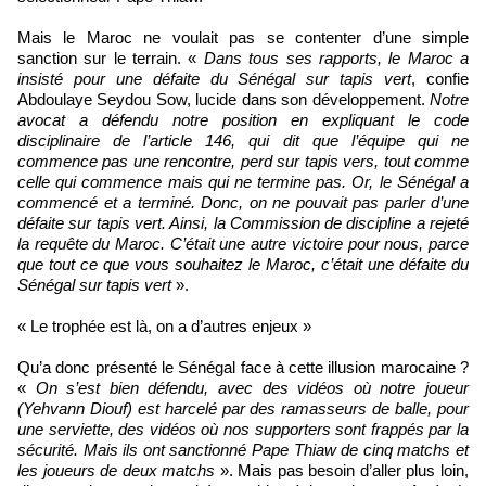
Mais le Maroc ne voulait pas se contenter d’une simple
sanction sur le terrain. «
Dans tous ses rapports, le Maroc a
insisté pour une défaite du Sénégal sur tapis vert
, confie
Abdoulaye Seydou Sow, lucide dans son développement.
Notre
avocat a défendu notre position en expliquant le code
disciplinaire de l’article 146, qui dit que l’équipe qui ne
commence pas une rencontre, perd sur tapis vers, tout comme
celle qui commence mais qui ne termine pas. Or, le Sénégal a
commencé et a terminé. Donc, on ne pouvait pas parler d’une
défaite sur tapis vert. Ainsi, la Commission de discipline a rejeté
la requête du Maroc. C’était une autre victoire pour nous, parce
que tout ce que vous souhaitez le Maroc, c’était une défaite du
Sénégal sur tapis vert
».
« Le trophée est là, on a d’autres enjeux »
Qu’a donc présenté le Sénégal face à cette illusion marocaine ?
«
On s’est bien défendu, avec des vidéos où notre joueur
(Yehvann Diouf) est harcelé par des ramasseurs de balle, pour
une serviette, des vidéos où nos supporters sont frappés par la
sécurité. Mais ils ont sanctionné Pape Thiaw de cinq matchs et
les joueurs de deux matchs
». Mais pas besoin d’aller plus loin,