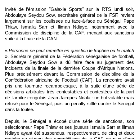
Invité de l’émission "Galaxie Sports" sur la RTS lundi soir,
Abdoulaye Seydou Sow, secrétaire général de la FSF, revient
largement sur les coulisses du face-à-face du Sénégal, Pape
Thiaw, Ismaila Sarr et Iliman Ndiaye, notamment avec la
Commission de discipline de la CAF, menant aux sanctions
suite à la finale de la CAN.
«
Personne ne peut remettre en question le trophée ou le match
». Secrétaire général de la Fédération sénégalaise de football,
Abdoulaye Seydou Sow a dû faire face au jugement des
incidents de la finale de la dernière Coupe d’Afrique Nations.
Plus précisément devant la Commission de discipline de la
Confédération africaine de Football (CAF). La rencontre avait
pris une tournure rocambolesque, à la suite d’une série de
décisions arbitrales très contestables et contestées de la part
de l’arbitre congolais Jean-Jacques Ndala : un but valable mais
refusé pour le Sénégal, puis un penalty sifflé contre le Sénégal
dans la foulée.
Depuis, le Sénégal a écopé d’une série de sanctions, son
sélectionneur Pape Thiaw et ses joueurs Ismaila Sarr et Iliman
Ndiaye ayant été suspendus, respectivement, de cinq et deux
matchs au niveau des compétitions de la CAF, en plus d’une