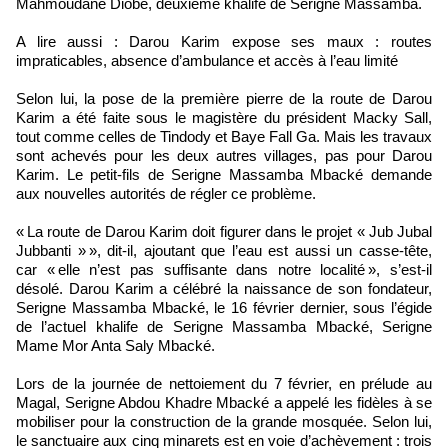
Mahmoudane Diobé, deuxième khalife de Serigne Massamba.
A lire aussi : Darou Karim expose ses maux : routes
impraticables, absence d’ambulance et accès à l’eau limité
Selon lui, la pose de la première pierre de la route de Darou
Karim a été faite sous le magistère du président Macky Sall,
tout comme celles de Tindody et Baye Fall Ga. Mais les travaux
sont achevés pour les deux autres villages, pas pour Darou
Karim. Le petit-fils de Serigne Massamba Mbacké demande
aux nouvelles autorités de régler ce problème.
« La route de Darou Karim doit figurer dans le projet « Jub Jubal
Jubbanti » », dit-il, ajoutant que l’eau est aussi un casse-tête,
car « elle n’est pas suffisante dans notre localité », s’est-il
désolé. Darou Karim a célébré la naissance de son fondateur,
Serigne Massamba Mbacké, le 16 février dernier, sous l’égide
de l’actuel khalife de Serigne Massamba Mbacké, Serigne
Mame Mor Anta Saly Mbacké.
Lors de la journée de nettoiement du 7 février, en prélude au
Magal, Serigne Abdou Khadre Mbacké a appelé les fidèles à se
mobiliser pour la construction de la grande mosquée. Selon lui,
le sanctuaire aux cinq minarets est en voie d’achèvement : trois