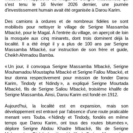
s’est tenu le 16 février 2026 dernier, une journée
d’investissement humain avait été organisée à Darou Karim.
Des camions à ordures et de nombreux fidèles se sont
mobilisés pour nettoyer le village de Serigne Massamba
Mbacké, pour le Magal. À l’entrée du village, on aperçoit de loin
la mosquée aux cinq minarets, dont trois dominent déjà la
localité. Il a été érigé il y a plus de 100 ans par Serigne
Massamba Mbacké, sur instruction de son frère et guide,
Cheikh Ahmadou Bamba.
« Un jour, il convoqua Serigne Massamba Mbacké, Serigne
Mouhamadou Moustapha Mbacké et Serigne Fallou Mbacké, et
leur donna respectivement pour mission de fonder Darou
Karim, Tindody et Ndindy », a expliqué Serigne Mourtada
Mbacké, fils de Serigne Saliou Mbacké, troisième khalife de
Serigne Massamba. Ainsi, Darou Karim est fondé en 1912.
Aujourd’hui, la localité est en expansion, mais son
développement est entravé par l’absence d’une route praticable
menant vers Touba. « Ndindy et Tindody, fondés en même
temps que Darou Karim, ont tous des routes bitumées »,
déplore Serigne Abdou Khadre Mbacké, fils de Serigne