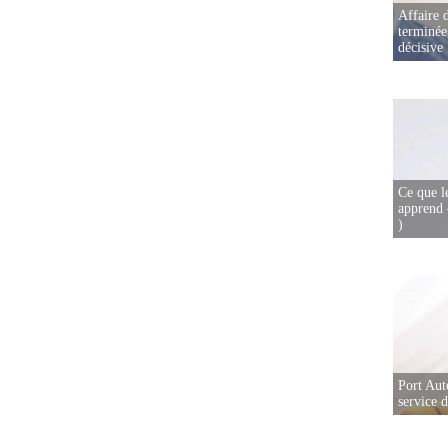
Affaire d
terminée
décisive
Ce que l
apprend 
)
Port Aut
service 