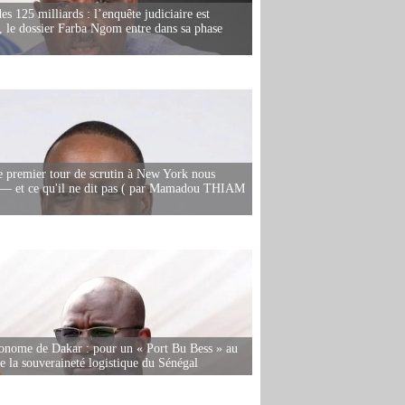
es 125 milliards : l’enquête judiciaire est
, le dossier Farba Ngom entre dans sa phase
e premier tour de scrutin à New York nous
— et ce qu'il ne dit pas ( par Mamadou THIAM
onome de Dakar : pour un « Port Bu Bess » au
de la souveraineté logistique du Sénégal