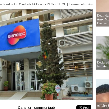
r leral.net le Vendredi 14 Février 2025 à 10:29 | |
0
commentaire(s)|
Deuil d
Amy Mbac
Dieu en 
Déclarat
les retar
Affaire 
Dans un communiqué