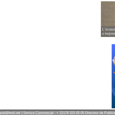
L’écono
a toujou
 pub@leral.net ) Service Commercial : + 22178 323 05 05 Directeur de Publicat