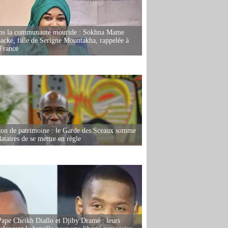
ans la communauté mouride : Sokhna Mame
ké, fille de Serigne Mountakha, rappelée à
France
ion de patrimoine : le Garde des Sceaux somme
dataires de se mettre en règle
Pape Cheikh Diallo et Djiby Dramé : leurs