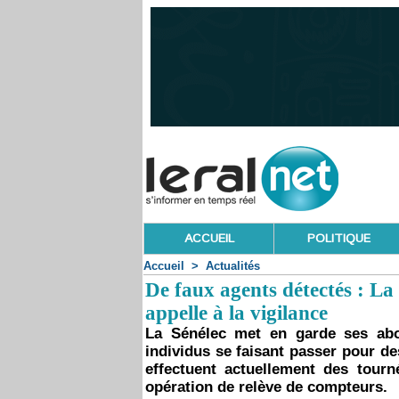
ACCUEIL
POLITIQUE
Accueil
>
Actualités
De faux agents détectés : La
appelle à la vigilance
La Sénélec met en garde ses abo
individus se faisant passer pour de
effectuent actuellement des tour
opération de relève de compteurs.