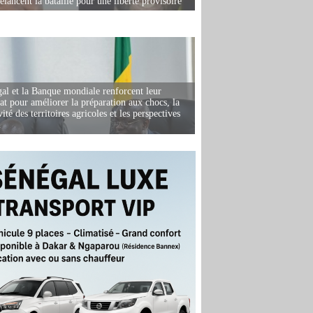
elancent la bataille pour une liberté provisoire
al et la Banque mondiale renforcent leur
iat pour améliorer la préparation aux chocs, la
ité des territoires agricoles et les perspectives
i