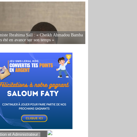
miste Ibrahima Sall : « Cheikh Ahmadou Bamba
rs été en avance sur son temps »
ion et Administrateur :