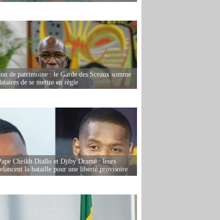
ion de patrimoine : le Garde des Sceaux somme
dataires de se mettre en règle
Pape Cheikh Diallo et Djiby Dramé : leurs
elancent la bataille pour une liberté provisoire