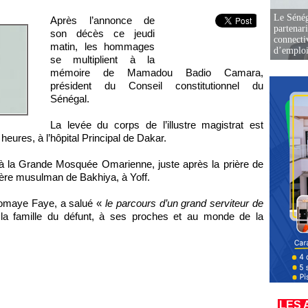
Le Sénég
Après l’annonce de
partenar
son décès ce jeudi
connectiv
matin, les hommages
d’emplo
se multiplient à la
mémoire de Mamadou Badio Camara,
président du Conseil constitutionnel du
Sénégal.
La levée du corps de l’illustre magistrat est
heures, à l’hôpital Principal de Dakar.
e à la Grande Mosquée Omarienne, juste après la prière de
ère musulman de Bakhiya, à Yoff.
iomaye Faye, a salué «
le parcours d’un grand serviteur de
la famille du défunt, à ses proches et au monde de la
LES 