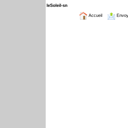
leSoleil-sn
Accueil
Envoy