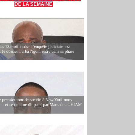
DE LA SEMAINE
es 125 milliards : l’enquête judiciaire est
, le dossier Farba Ngom entre dans sa phase
e premier tour de scrutin à New York nous
— et ce qu'il ne dit pas ( par Mamadou THIAM