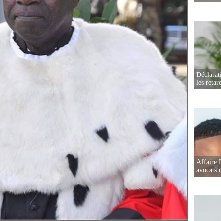
Déclarat
les retar
Affaire 
avocats r