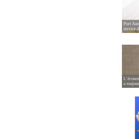
Port Aut
service 
L’écono
a toujou