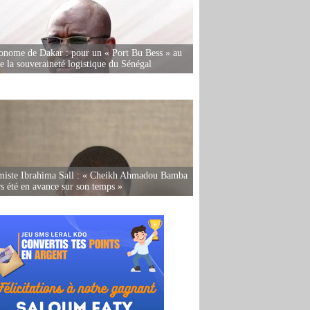
onome de Dakar : pour un « Port Bu Bess » au
de la souveraineté logistique du Sénégal
miste Ibrahima Sall : « Cheikh Ahmadou Bamba
rs été en avance sur son temps »