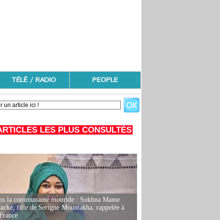
TÉLÉ / RADIO
PEOPLE
ARTICLES LES PLUS CONSULTÉS
ans la communauté mouride : Sokhna Mame
ké, fille de Serigne Mountakha, rappelée à
France