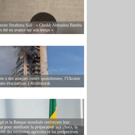
miste Ibrahima Sall : « Cheikh Ahmadou Bamba
rs été en avance sur son temps »
ée à des attaques russes quotidiennes, l'Ukraine
des évacuations à Kramatorsk
al et la Banque mondiale renforcent leur
iat pour améliorer la préparation aux chocs, la
ité des territoires agricoles et les perspectives