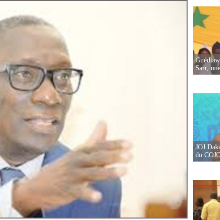
Guédiawa
Sarr, un
JOJ Daka
du COJOJ