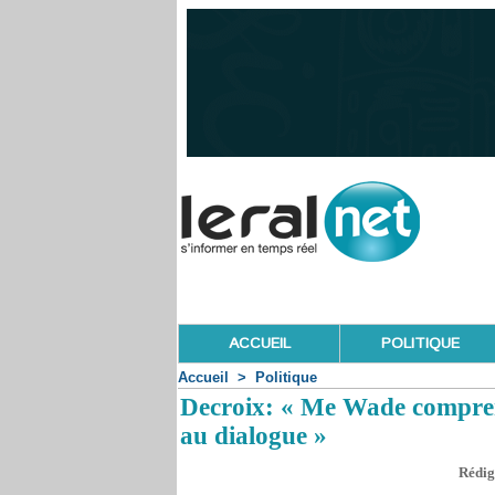
ACCUEIL
POLITIQUE
Accueil
>
Politique
Decroix: « Me Wade comprend
au dialogue »
Rédig