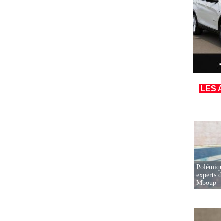
LES 
Polémiqu
experts d
Mboup