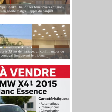
Pape Cheikh Diallo : les bénéficiaires du non-
is en liberté malgré l’appel du parquet
après 33 ans de mariage, un conflit autour du
conjugal finit devant le tribunal