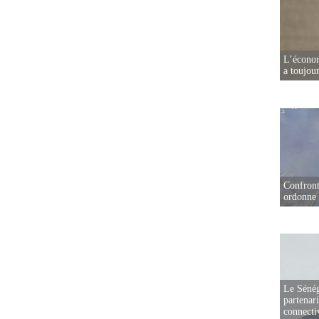
L’écono
a toujou
Confront
ordonne 
Le Sénég
partenar
connectiv